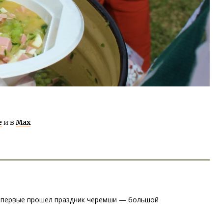
е
и в
Max
 впервые прошел праздник черемши — большой