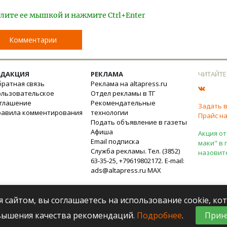
лите ее мышкой и нажмите Ctrl+Enter
Комментарии
ЕДАКЦИЯ
РЕКЛАМА
ЧИТАЙТЕ
ратная связь
Реклама на altapress.ru
ользовательское
Отдел рекламы в ТГ
оглашение
Рекомендательные
Задать 
равила комментирования
технологии
Прайс на
Подать объявление в газеты
Афиша
Акция от
Email подписка
маки" в 
Служба рекламы. Тел. (3852)
назовит
63-35-25, +79619802172. E-mail:
ads@altapress.ru
MAX
я сайтом, вы соглашаетесь на использование cookie, к
вышения качества рекомендаций.
Подробнее
.
Прин