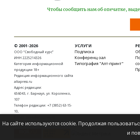
Чтобы сообщить нам об опечатке, выде
© 2001-2026
УСЛУГИ
Р
Подписка
Об
ООО “Свободный курс”
Конференц-зал
П
ИНН 2225214326
Типография "Алт-принт"
с
Категория информационной
П
продукции 18+
Редакция информационного сайта
altapress.ru
Адрес редакции:
656043
,
г. Барнаул
,
ул. Короленко,
107
Телефон редакции:
+7 (3852) 63-15-
10
,
E-mail:
news@altapress.ru
На сайте используются cookie. Продолжая пользоватьс
и по