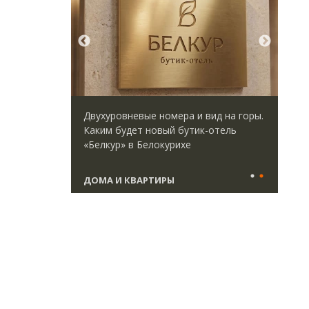
директор
Двухуровневые номера и вид на горы.
Ище
 Юрий
Каким будет новый бутик-отель
«Жи
велоперу
«Белкур» в Белокурихе
Гат
да рынок
ост
што
ДОМА И КВАРТИРЫ
СТ