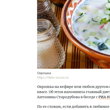
Двух
Каки
«Бел
ДОМ
Окрошка.
https://delo-vcusa.ru/
Окрошка на кефире или любом другом 
квасе. Об этом напомнила главный ди
Антонина Стародубова в беседе с
РИА Н
По ее словам, если добавить в любимо