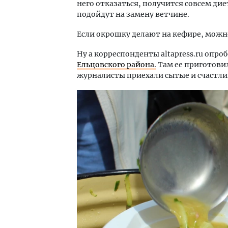
него отказаться, получится совсем ди
подойдут на замену ветчине.
Если окрошку делают на кефире, можн
Ну а корреспонденты altapress.ru опро
Ельцовского района.
Там ее приготови
журналисты приехали сытые и счастли