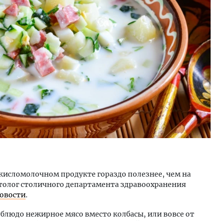
уровневые номера и вид на горы.
Ищем новые берега. Ген
м будет новый бутик-отель
«Жилищной инициативы»
кур» в Белокурихе
Гатилов — о том, как де
оставаться на плаву, ког
штормит
А И КВАРТИРЫ
СТРОИТЕЛЬСТВО
кисломолочном продукте гораздо полезнее, чем на
етолог столичного департамента здравоохранения
овости
.
е блюдо нежирное мясо вместо колбасы, или вовсе от