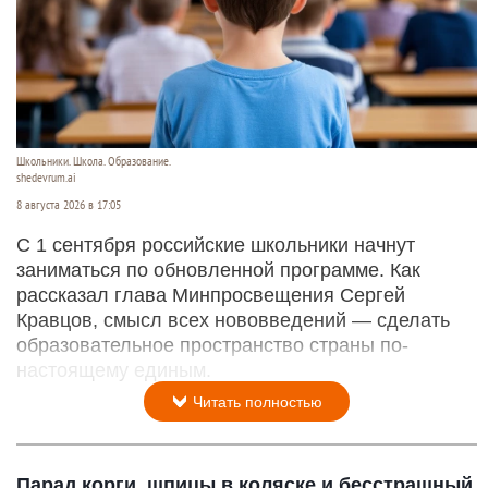
Школьники. Школа. Образование.
shedevrum.ai
8 августа 2026 в 17:05
С 1 сентября российские школьники начнут
заниматься по обновленной программе. Как
рассказал глава Минпросвещения Сергей
Кравцов, смысл всех нововведений — сделать
образовательное пространство страны по-
настоящему единым.
Читать полностью
Парад корги, шпицы в коляске и бесстрашный