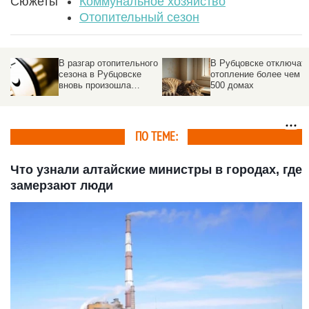
Сюжеты
Коммунальное хозяйство
Отопительный сезон
го
В Рубцовске отключат
Дома жителей
отопление более чем в
Рубцовска начнут
500 домах
отапливаться только
через четыре часа
ПО ТЕМЕ:
Что узнали алтайские министры в городах, где
замерзают люди