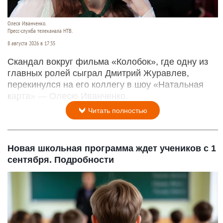
Олеся Иванченко.
Пресс-служба телеканала НТВ.
8 августа 2026 в 17:35
Скандал вокруг фильма «Колобок», где одну из
главных ролей сыграл Дмитрий Журавлев,
перекинулся на его коллегу в шоу «Натальная
карта» — Олесю Иванченко.
Читать полностью
Новая школьная программа ждет учеников с 1
сентября. Подробности