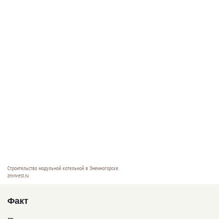
Строительство модульной котельной в Змеиногорске.
zmnvest.ru
Факт