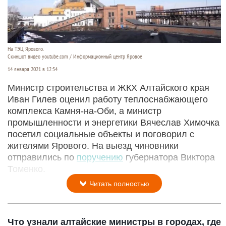
На ТЭЦ Ярового.
Скиншот видео youtube.com / Информационный центр Яровое
14 января 2021 в 12:54
Министр строительства и ЖКХ Алтайского края
Иван Гилев оценил работу теплоснабжающего
комплекса Камня-на-Оби, а министр
промышленности и энергетики Вячеслав Химочка
посетил социальные объекты и поговорил с
жителями Ярового. На выезд чиновники
отправились по
поручению
губернатора Виктора
Томенко.
Читать полностью
Что узнали алтайские министры в городах, где