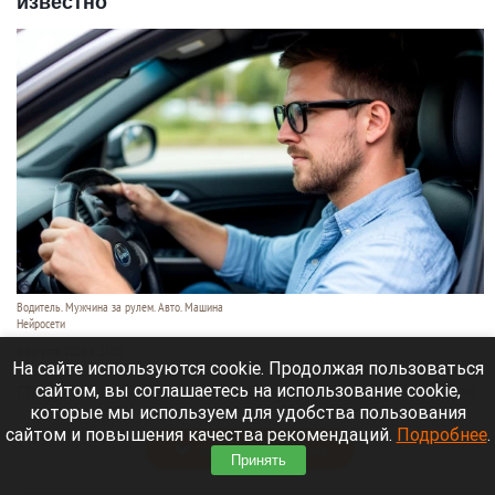
известно
Водитель. Мужчина за рулем. Авто. Машина
Нейросети
8 августа 2026 в 13:05
На сайте используются cookie. Продолжая пользоваться
сайтом, вы соглашаетесь на использование cookie,
По данным 2GIS в самом городе сильных пробок
которые мы используем для удобства пользования
нет, но на въезде в город машины стоят.
сайтом и повышения качества рекомендаций.
Подробнее
.
Читать полностью
Принять