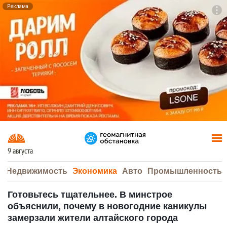
Реклама
To
F7
9 августа
а
Недвижимость
Экономика
Авто
Промышленность
Готовьтесь тщательнее. В минстрое
объяснили, почему в новогодние каникулы
замерзали жители алтайского города