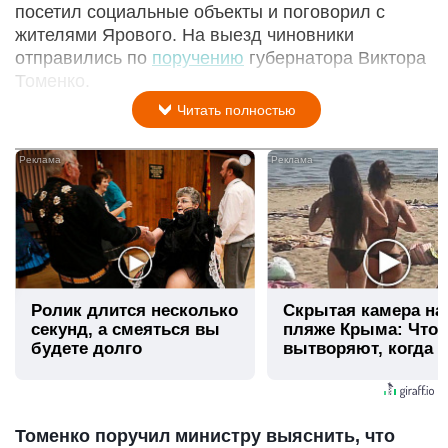
посетил социальные объекты и поговорил с
жителями Ярового. На выезд чиновники
отправились по
поручению
губернатора Виктора
Томенко.
Читать полностью
i
Ролик длится несколько
Скрытая камера на
секунд, а смеяться вы
пляже Крыма: Что
будете долго
вытворяют, когда и
видят...
Томенко поручил министру выяснить, что