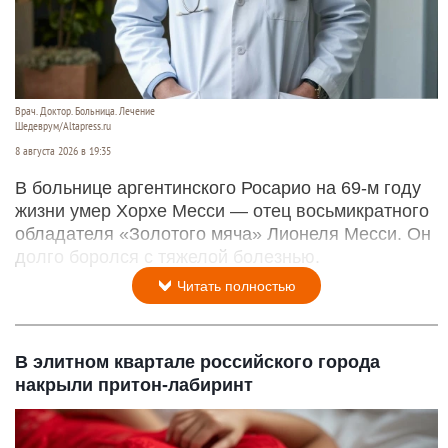
Врач. Доктор. Больница. Лечение
Шедеврум/Altapress.ru
8 августа 2026 в 19:35
В больнице аргентинского Росарио на 69-м году
жизни умер Хорхе Месси — отец восьмикратного
обладателя «Золотого мяча» Лионеля Месси. Он
долго боролся с тяжелой болезнью.
Читать полностью
В элитном квартале российского города
накрыли притон-лабиринт