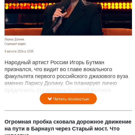
Лариса Долина.
Скриншот видео
8 августа 2026 в 15:05
Народный артист России Игорь Бутман
признался, что видит во главе вокального
факультета первого российского джазового вуза
именно Ларису Долину. Он планирует лично
предложить эту должность своей коллеге.
Читать полностью
Огромная пробка сковала дорожное движение
на пути в Барнаул через Старый мост. Что