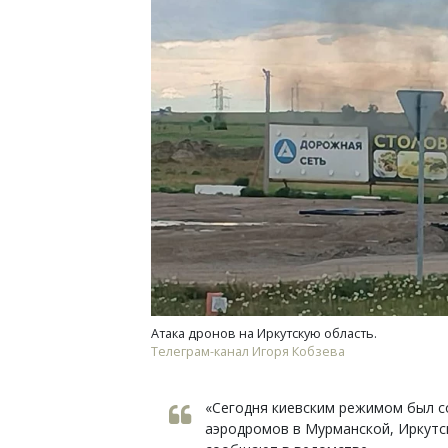
Смел
Ген
ЗИАС
трен
СТР
Атака дронов на Иркутскую область.
Телеграм-канал Игоря Кобзева
«Сегодня киевским режимом был с
аэродромов в Мурманской, Иркутск