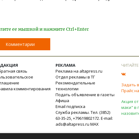
лите ее мышкой и нажмите Ctrl+Enter
Комментарии
ЕДАКЦИЯ
РЕКЛАМА
ЧИТАЙТЕ
ратная связь
Реклама на altapress.ru
ользовательское
Отдел рекламы в ТГ
оглашение
Рекомендательные
Задать 
равила комментирования
технологии
Прайс на
Подать объявление в газеты
Афиша
Акция от
Email подписка
маки" в 
Служба рекламы. Тел. (3852)
назовит
63-35-25, +79619802172. E-mail:
ads@altapress.ru
MAX