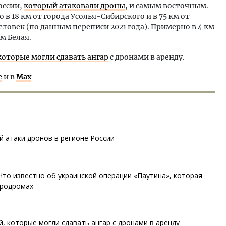
оссии,
который атаковали дроны
, и самым восточным.
 18 км от города Усолья-Сибирского и в 75 км от
человек (по данным переписи 2021 года). Примерно в 4 км
м Белая.
которые могли сдавать ангар
с дронами в аренду.
е
и в
Max
й атаки дронов в регионе России
Что известно об украинской операции «Паутина», которая
эродромах
, которые могли сдавать ангар с дронами в аренду