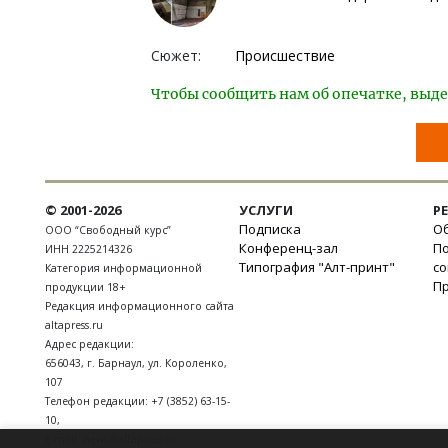
Сюжет:
Происшествие
Чтобы сообщить нам об опечатке, выде
© 2001-2026
УСЛУГИ
Р
Подписка
Об
ООО “Свободный курс”
Конференц-зал
П
ИНН 2225214326
Типография "Алт-принт"
с
Категория информационной
П
продукции 18+
Редакция информационного сайта
altapress.ru
Адрес редакции:
656043
,
г. Барнаул
,
ул. Короленко,
107
Телефон редакции:
+7 (3852) 63-15-
10
,
E-mail:
news@altapress.ru