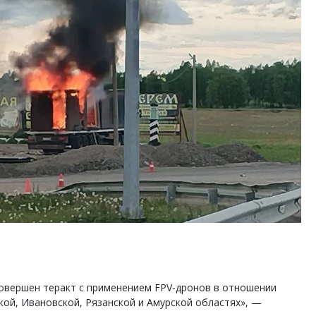
ость архитектурных идей.
Двухуровневые номера и в
еральный директор компании
Каким будет новый апарт
 — об эстетике городов,
«Белкур» в Белокурихе
дах в фасадах и развитии рынка
ОИТЕЛЬСТВО
ДОМА И КВАРТИРЫ
овершен теракт с применением FPV-дронов в отношении
ой, Ивановской, Рязанской и Амурской областях», —