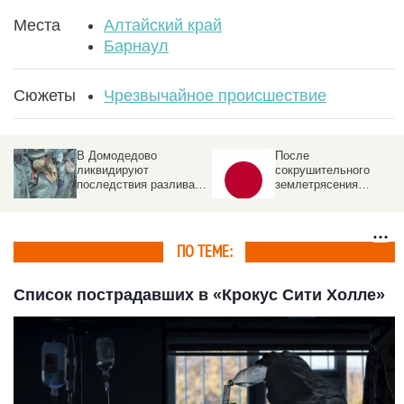
Места
Алтайский край
Барнаул
Сюжеты
Чрезвычайное происшествие
В Домодедово
После
ликвидируют
сокрушительного
последствия разлива
землетрясения
химикатов после атаки
произошел взрыв в
БПЛА . Что известно
японском торговом
центре
ПО ТЕМЕ:
Список пострадавших в «Крокус Сити Холле»