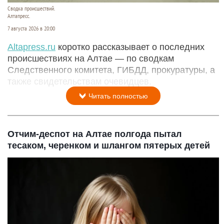
Сводка происшествий.
Алтапресс.
7 августа 2026 в 20:00
Аltapress.ru
коротко рассказывает о последних
происшествиях на Алтае — по сводкам
Следственного комитета, ГИБДД, прокуратуры, а
также свидетельствам очевидцев.
Читать полностью
Отчим-деспот на Алтае полгода пытал
тесаком, черенком и шлангом пятерых детей