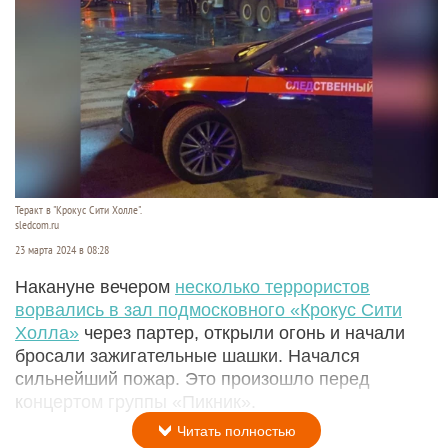
Теракт в "Крокус Сити Холле".
sledcom.ru
23 марта 2024 в 08:28
Накануне вечером
несколько террористов
ворвались в зал подмосковного «Крокус Сити
Холла»
через партер, открыли огонь и начали
бросали зажигательные шашки. Начался
сильнейший пожар. Это произошло перед
концертом группы «Пикник».
Читать полностью