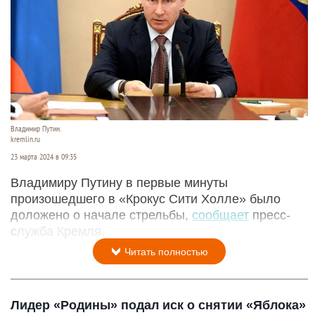
Владимир Путин.
kremlin.ru
23 марта 2024 в 09:35
Владимиру Путину в первые минуты
произошедшего в «Крокус Сити Холле» было
доложено о начале стрельбы,
сообщает
пресс-
служба Кремля.
Читать полностью
Лидер «Родины» подал иск о снятии «Яблока»