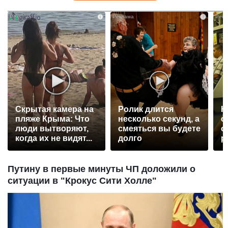
i
i
Скрытая камера на
Ролик длится
К
пляже Крыма: Что
несколько секунд, а
о
люди вытворяют,
смеяться вы будете
о
когда их не видят...
долго
р
Путину в первые минуты ЧП доложили о
ситуации в "Крокус Сити Холле"