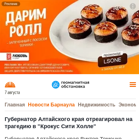
Реклама
To
F7
7 августа
Главная
Новости Барнаула
Недвижимость
Эконом
Губернатор Алтайского края отреагировал на
трагедию в "Крокус Сити Холле"
Губернатор Алтайского края Виктор Томенко