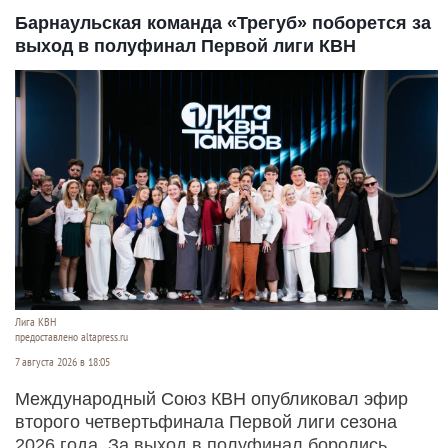
Барнаульская команда «Трегуб» поборется за
выход в полуфинал Первой лиги КВН
Лига КВН
предоставлено altapress.ru
7 августа 2026 в 18:05
Международный Союз КВН опубликовал эфир
второго четвертьфинала Первой лиги сезона
2026 года. За выход в полуфинал боролись