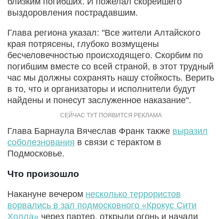
близким погибших. И пожелал скорейшего
выздоровления пострадавшим.
Глава региона указал: "Все жители Алтайского
края потрясены, глубоко возмущены
бесчеловечностью происходящего. Скорбим по
погибшим вместе со всей страной, в этот трудный
час мы должны сохранять нашу стойкость. Верить
в то, что и организаторы и исполнители будут
найдены и понесут заслуженное наказание".
Глава Барнаула Вячеслав Франк также
выразил
соболезнования
в связи с терактом в
Подмосковье.
Что произошло
Накануне вечером
несколько террористов
ворвались в зал подмосковного «Крокус Сити
Холла»
через партер, открыли огонь и начали