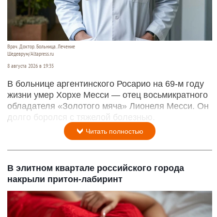
Врач. Доктор. Больница. Лечение
Шедеврум/Altapress.ru
8 августа 2026 в 19:35
В больнице аргентинского Росарио на 69-м году
жизни умер Хорхе Месси — отец восьмикратного
обладателя «Золотого мяча» Лионеля Месси. Он
долго боролся с тяжелой болезнью.
Читать полностью
В элитном квартале российского города
накрыли притон-лабиринт