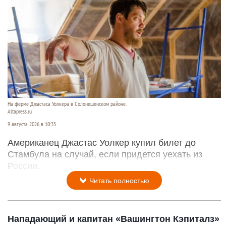
На ферме Джастаса Уолкера в Солонешенском районе.
Altapress.ru
9 августа 2026 в 10:35
Американец Джастас Уолкер купил билет до
Стамбула на случай, если придется уехать из
России.
Читать полностью
Нападающий и капитан «Вашингтон Кэпиталз»