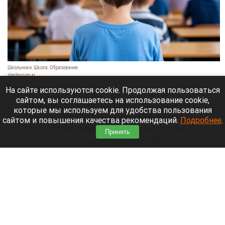
Школьники. Школа. Образование.
shedevrum.ai
8 августа 2026 в 17:05
На сайте используются cookie. Продолжая пользоваться
сайтом, вы соглашаетесь на использование cookie,
С 1 сентября российские школьники начнут
которые мы используем для удобства пользования
заниматься по обновленной программе. Как
сайтом и повышения качества рекомендаций.
Подробнее
.
рассказал глава Минпросвещения Сергей
Принять
Кравцов, смысл всех нововведений — сделать
образовательное пространство страны по-
настоящему единым.
Читать полностью
Парад корги, шпицы в коляске и бесстрашный