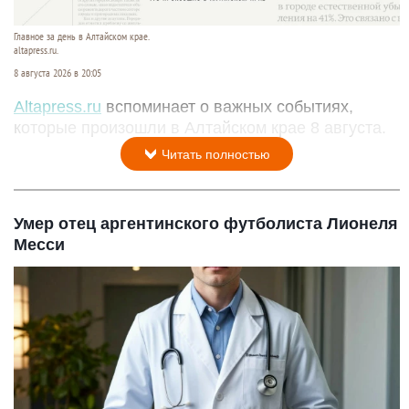
Главное за день в Алтайском крае.
altapress.ru.
8 августа 2026 в 20:05
Altapress.ru
вспоминает о важных событиях,
которые произошли в Алтайском крае 8 августа.
Читать полностью
Умер отец аргентинского футболиста Лионеля
Месси