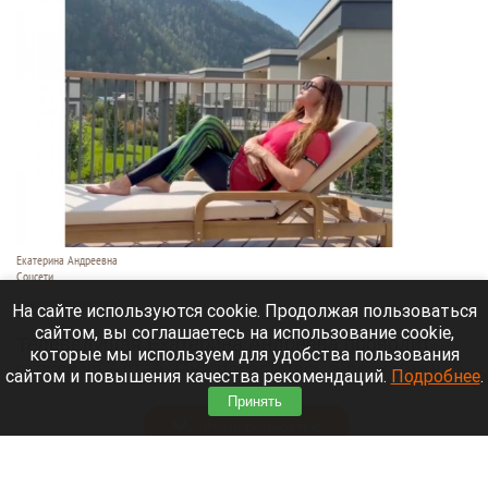
Екатерина Андреевна
Соцсети
6 августа 2026 в 19:00
На сайте используются cookie. Продолжая пользоваться
сайтом, вы соглашаетесь на использование cookie,
Телеведущая Екатерина Андреева проводит
которые мы используем для удобства пользования
отпуск на Алтае. Она поселилась в двухэтажной
сайтом и повышения качества рекомендаций.
Подробнее
.
вилле с видом на горы у реки Катунь.
Принять
Читать полностью