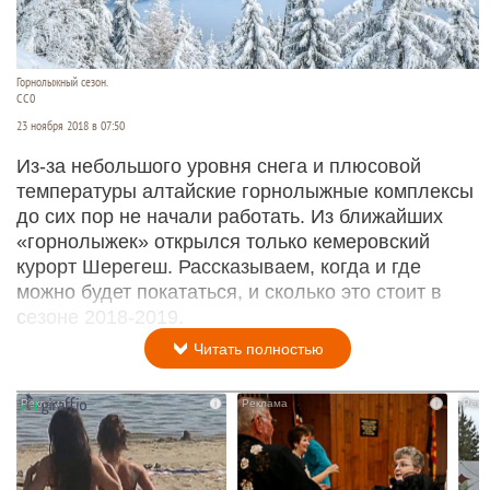
Горнолыжный сезон.
CC0
23 ноября 2018 в 07:50
Из-за небольшого уровня снега и плюсовой
температуры алтайские горнолыжные комплексы
до сих пор не начали работать. Из ближайших
«горнолыжек» открылся только кемеровский
курорт Шерегеш. Рассказываем, когда и где
можно будет покататься, и сколько это стоит в
сезоне 2018-2019.
Читать полностью
i
i