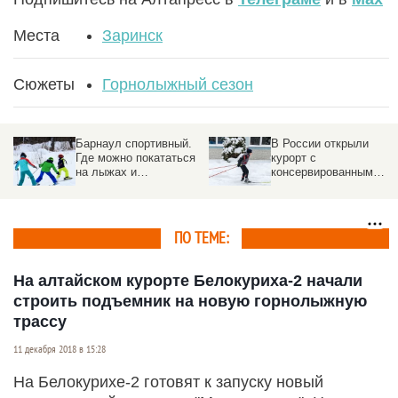
Места
Заринск
Сюжеты
Горнолыжный сезон
Барнаул спортивный.
В России открыли
Где можно покататься
курорт с
на лыжах и
консервированным
прокатиться на
снегом. Что это и где
подъемнике
находится
ПО ТЕМЕ:
На алтайском курорте Белокуриха-2 начали
строить подъемник на новую горнолыжную
трассу
11 декабря 2018 в 15:28
На Белокурихе-2 готовят к запуску новый