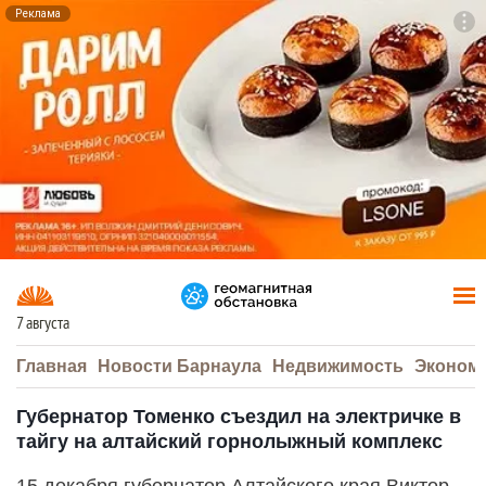
Реклама
To
F7
7 августа
Главная
Новости Барнаула
Недвижимость
Эконом
Губернатор Томенко съездил на электричке в
тайгу на алтайский горнолыжный комплекс
15 декабря губернатор Алтайского края Виктор