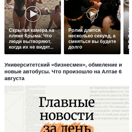
Скрытая камера на
Ролик длится
Э
пляже Крыма: Что
несколько секунд, а
о
люди вытворяют,
смеяться вы будете
с
когда их не видят...
долго
П
р
Университетский «бизнесмен», обмеление и
новые автобусы. Что произошло на Алтае 6
августа