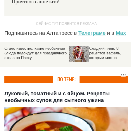
Приятного аппетита!
Подпишитесь на Алтапресс в
Телеграме
и в
Max
Сладко-горький сезон.
Сладкое место.
О трудностях
Стартовала медовая
алтайских пасек
ярмарка на площади
рассказали пчеловоды
Сахарова
ПО ТЕМЕ:
Луковый, томатный и с яйцом. Рецепты
необычных супов для сытного ужина