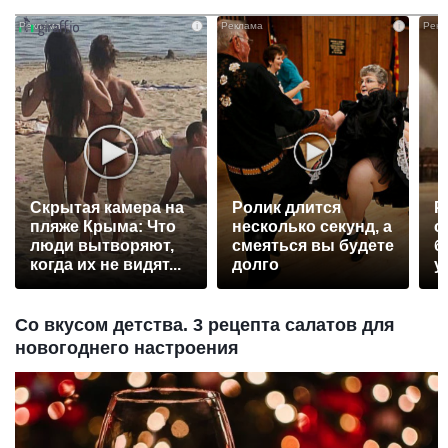
i
i
Скрытая камера на
Ролик длится
Р
пляже Крыма: Что
несколько секунд, а
с
люди вытворяют,
смеяться вы будете
б
когда их не видят...
долго
у
Со вкусом детства. 3 рецепта салатов для
новогоднего настроения