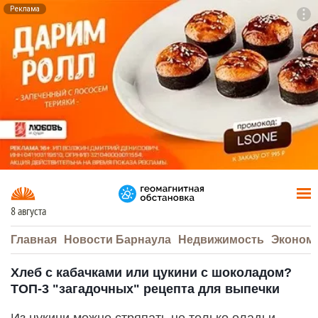
Реклама
To
F7
8 августа
Главная
Новости Барнаула
Недвижимость
Эконом
Хлеб с кабачками или цукини с шоколадом?
ТОП-3 "загадочных" рецепта для выпечки
Из цукини можно стряпать не только оладьи.