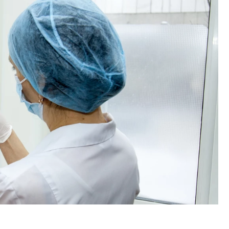
тектурный код начинается с
Ищем новые берега. Ген
ли. Мощение крупноформатными
«Жилищной инициативы»
тами становится новым
Гатилов — о том, как де
ндартом благоустройства
оставаться на плаву, ког
штормит
ОИТЕЛЬСТВО
СТРОИТЕЛЬСТВО