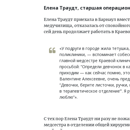
Елена Траудт, старшая операцио
Елена Траудт приехала в Барнаул вместе
медучилища, отказалась от спокойног
сей день продолжает работать в Краев
«У подруги в городе жила тетушка
поликлиники, — вспоминает собесе
главной медсестре Краевой клини
просьбой: “Определи девчонок в к
приходим — как сейчас помню, это
Валентине Алексеевне, очень пред
“Девочки, берите листочки, ручки,
в терапевтическое отделение’”. Я 
люблю”».
С тех пор Елена Траудт ни разу не пож
медсестра в отделении общей хирургии,