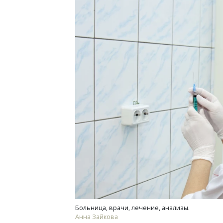
Смелость архитектурных идей.
Архи
Генеральный директор компании
зем
ЗИАС — об эстетике городов,
пли
трендах в фасадах и развитии рынка
ста
СТРОИТЕЛЬСТВО
СТР
Больница, врачи, лечение, анализы.
Анна Зайкова