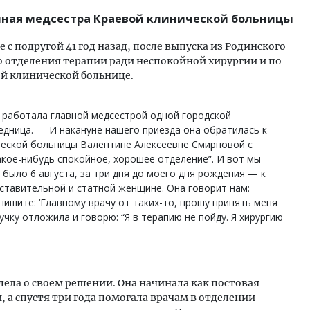
нная медсестра Краевой клинической больницы
 с подругой 41 год назад, после выпуска из Родинского
о отделения терапии ради неспокойной хирургии и по
ой клинической больнице.
, работала главной медсестрой одной городской
дница. — И накануне нашего приезда она обратилась к
ческой больницы Валентине Алексеевне Смирновой с
акое-нибудь спокойное, хорошее отделение”. И вот мы
 было 6 августа, за три дня до моего дня рождения — к
ставительной и статной женщине. Она говорит нам:
 пишите: ‘Главному врачу от таких-то, прошу принять меня
ручку отложила и говорю: “Я в терапию не пойду. Я хирургию
алела о своем решении. Она начинала как постовая
 а спустя три года помогала врачам в отделении