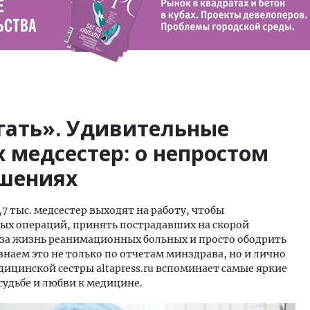
гать». Удивительные
 медсестер: о непростом
ешениях
,7 тыс. медсестер выходят на работу, чтобы
ных операций, принять пострадавших на скорой
 за жизнь реанимационных больных и просто ободрить
наем это не только по отчетам минздрава, но и лично
едицинской сестры altapress.ru вспоминает самые яркие
удьбе и любви к медицине.