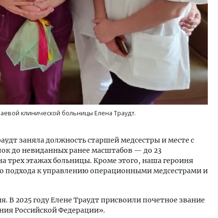
аевой клинической больницы Елена Траудт.
раудт заняла должность старшей медсестры и месте с
ок до невиданных ранее масштабов — до 23
а трех этажах больницы. Кроме этого, наша героиня
го подхода к управлению операционными медсестрами и
ия. В 2025 году Елене Траудт присвоили почетное звание
ния Российской Федерации».