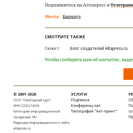
Подпишитесь на Алтапресс в
Телеграм
Места
Барнаул
СМОТРИТЕ ТАКЖЕ
Сюжет:
Блог создателей Altapress.ru
Чтобы сообщить нам об опечатке, выде
© 2001-2026
УСЛУГИ
Р
Подписка
Об
ООО “Свободный курс”
Конференц-зал
П
ИНН 2225214326
Типография "Алт-принт"
с
Категория информационной
П
продукции 18+
Редакция информационного сайта
altapress.ru