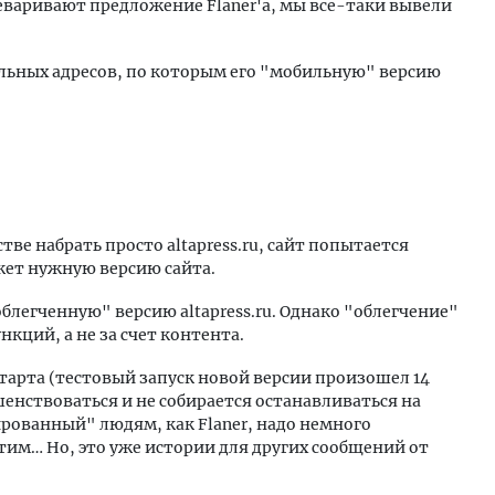
еваривают предложение Flaner'а, мы все-таки вывели
ильных адресов, по которым его "мобильную" версию
тве набрать просто altapress.ru, сайт попытается
жет нужную версию сайта.
блегченную" версию altapress.ru. Однако "облегчение"
кций, а не за счет контента.
старта (тестовый запуск новой версии произошел 14
шенствоваться и не собирается останавливаться на
рованный" людям, как Flaner, надо немного
тим… Но, это уже истории для других сообщений от