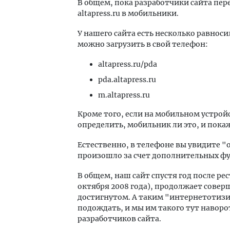
В общем, пока разработчики сайта пер
altapress.ru в мобильники.
У нашего сайта есть несколько равнос
можно загрузить в свой телефон:
altapress.ru/pda
pda.altapress.ru
m.altapress.ru
Кроме того, если на мобильном устройс
определить, мобильник ли это, и пока
Естественно, в телефоне вы увидите "о
произошло за счет дополнительных фун
В общем, наш сайт спустя год после ре
октября 2008 года), продолжает совер
достигнутом. А таким "интернетотизи
подождать, и мы им такого тут наворо
разработчиков сайта.