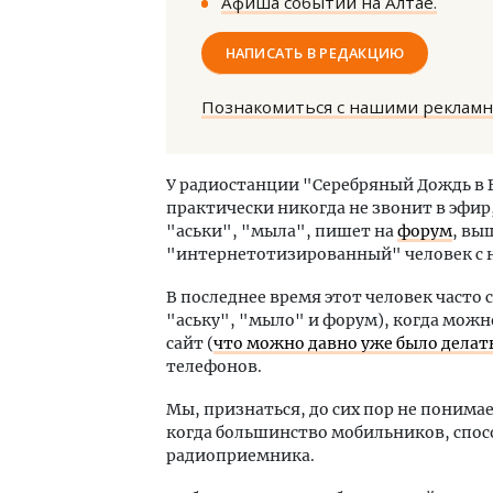
Афиша событий на Алтае.
НАПИСАТЬ В РЕДАКЦИЮ
Познакомиться с нашими реклам
Смел
У радиостанции "Серебряный Дождь в 
Ген
практически никогда не звонит в эфир
ЗИАС
"аськи", "мыла", пишет на
форум
, вы
трен
"интернетотизированный" человек с н
СТР
В последнее время этот человек часто
"аську", "мыло" и форум), когда можно
сайт (
что можно давно уже было делат
телефонов.
Мы, признаться, до сих пор не понимае
когда большинство мобильников, спо
радиоприемника.