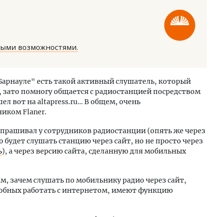
ными возможностями.
ость архитектурных идей.
Двухуровневые номера и в
Барнауле" есть такой активный слушатель, который
еральный директор компании
Каким будет новый бутик
, зато помногу общается с радиостанцией посредством
 — об эстетике городов,
«Белкур» в Белокурихе
шел вот на altapress.ru… В общем, очень
дах в фасадах и развитии рынка
иком Flaner.
ОИТЕЛЬСТВО
ДОМА И КВАРТИРЫ
 спрашивал у сотрудников радиостанции (опять же через
 будет слушать станцию через сайт, но не просто через
ь
), а через версию сайта, сделанную для мобильных
м, зачем слушать по мобильнику радио через сайт,
собных работать с интернетом, имеют функцию