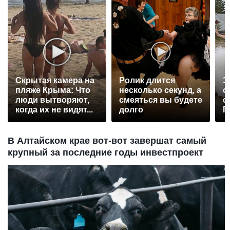
Скрытая камера на
Ролик длится
Э
пляже Крыма: Что
несколько секунд, а
о
люди вытворяют,
смеяться вы будете
с
когда их не видят...
долго
П
р
В Алтайском крае вот-вот завершат самый
крупный за последние годы инвестпроект