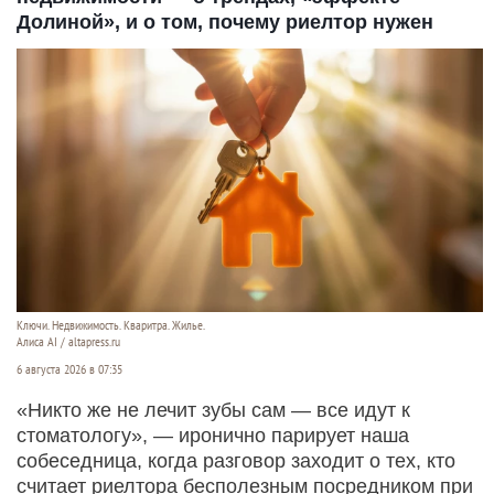
Долиной», и о том, почему риелтор нужен
Ключи. Недвижимость. Кваритра. Жилье.
Алиса AI / altapress.ru
6 августа 2026 в 07:35
«Никто же не лечит зубы сам — все идут к
стоматологу», — иронично парирует наша
собеседница, когда разговор заходит о тех, кто
считает риелтора бесполезным посредником при