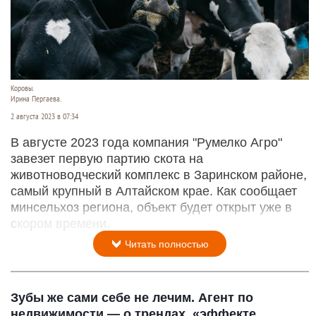
Коровы.
Ирина Пергаева.
2 августа 2023 в 07:34
В августе 2023 года компания "Румелко Агро"
завезет первую партию скота на
животноводческий комплекс в Заринском районе,
самый крупный в Алтайском крае. Как сообщает
минсельхоз региона, объект будет открыт уже в
скором времени.
Читать полностью
Зубы же сами себе не лечим. Агент по
недвижимости — о трендах, «эффекте