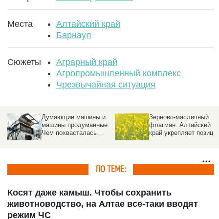
Места
Алтайский край
Барнаул
Сюжеты
Аграрный край
Агропромышленный комплекс
Чрезвычайная ситуация
Думающие машины и
Зерново-масличный
машины продуманные.
флагман. Алтайский
Чем похвасталась
край укрепляет позици
алтайская
в АПК России
промышленность на
Дне поля 2026
ПО ТЕМЕ:
Косят даже камыш. Чтобы сохранить
животноводство, на Алтае все-таки вводят
режим ЧС