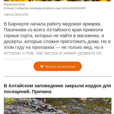
Медоносные пчелы.
Источник: Сообщество пчеловодов Алтайского края vk.com/club158624834
6 августа 2026 в 07:02
В Барнауле начала работу медовая ярмарка.
Пасечники со всего Алтайского края привезли
горные сорта, которых не найти в магазинах, и
десерты, которые сложно приготовить дома. Но в
этом году на прилавках — не только мед, но и
истории о том, как засуха и химия ударили по
пчеловодству.
Читать полностью
В Алтайском заповеднике закрыли кордон для
посещений. Причина