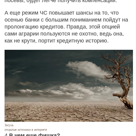
посевы, будет легче получить компенсации.
А еще режим ЧС повышает шансы на то, что
осенью банки с большим пониманием пойдут на
пролонгацию кредитов. Правда, этой опцией
сами аграрии пользуются не охотно, ведь она,
как не крути, портит кредитную историю.
Засуха.
открытые источники в интернете
4
В чем еще фишка?