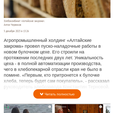
Хлебокомбинат «Алтайские закрома».
Антон Червяков
5 декабря 2023 в 13:26
Агропромышленный холдинг «Алтайские
закрома» провел пуско-наладочные работы в
новом булочном цехе. Его строили на
протяжении последних двух лет. Уникальность
цеха - в полной автоматизации производства,
чего в хлебопекарной отрасли края не было в
помине. «Первым, кто притронется к булочке
хлеба, теперь будет сам покупатель», - рассказал
руководитель хлебозавода Константин Терновой.
Читать полностью
i
i