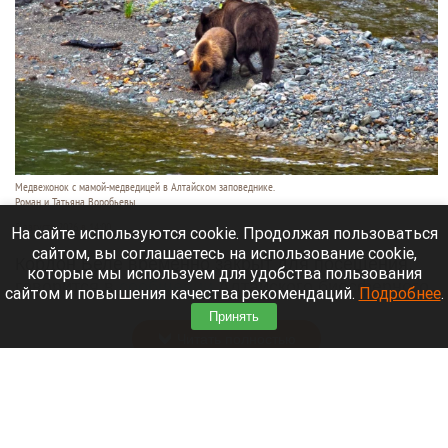
Медвежонок с мамой-медведицей в Алтайском заповеднике.
Роман и Татьяна Воробьевы
5 августа 2026 в 14:00
На сайте используются cookie. Продолжая пользоваться
сайтом, вы соглашаетесь на использование cookie,
Кордон Беле временно закрыт для посещения,
которые мы используем для удобства пользования
говорится в
сообщении
Алтайского биосферного
сайтом и повышения качества рекомендаций.
Подробнее
.
заповедника.
Принять
Читать полностью
Непредсказуемые гости. Кто сейчас ездит в
санатории Белокурихи, и как проходит летний