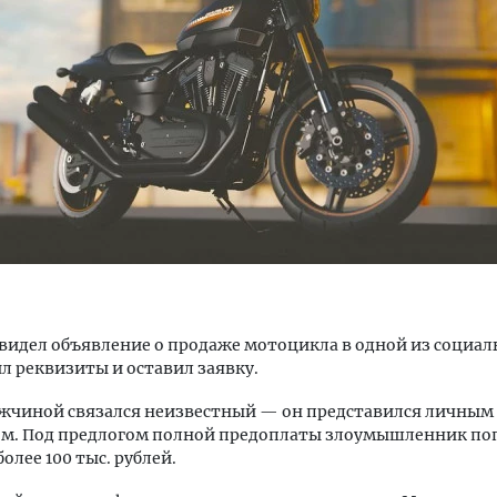
уровневые номера и вид на горы.
Смелость архитектурных 
м будет новый апарт-отель
Генеральный директор к
кур» в Белокурихе
ЗИАС — об эстетике горо
трендах в фасадах и разв
А И КВАРТИРЫ
СТРОИТЕЛЬСТВО
идел объявление о продаже мотоцикла в одной из социаль
л реквизиты и оставил заявку.
ужчиной связался неизвестный — он представился личным
м. Под предлогом полной предоплаты злоумышленник по
олее 100 тыс. рублей.