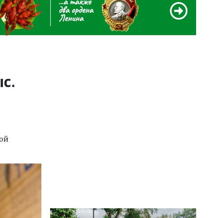
с.
вой