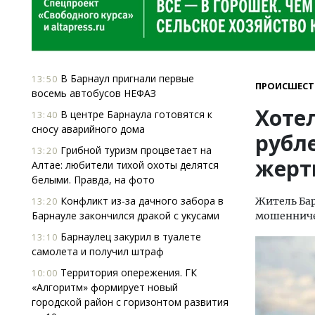
В Барнаул пригнали первые
13:50
ПРОИСШЕСТ
восемь автобусов НЕФАЗ
Хоте
В центре Барнаула готовятся к
13:40
сносу аварийного дома
рубл
Грибной туризм процветает на
13:20
жерт
Алтае: любители тихой охоты делятся
белыми. Правда, на фото
Конфликт из-за дачного забора в
Житель Бар
13:20
Барнауле закончился дракой с укусами
мошенниче
Барнаулец закурил в туалете
13:10
самолета и получил штраф
Территория опережения. ГК
10:00
«Алгоритм» формирует новый
городской район с горизонтом развития