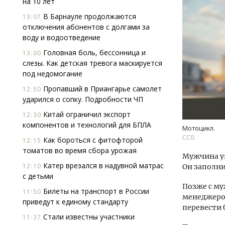
на 10 лет
В Барнауле продолжаются
13:07
отключения абонентов с долгами за
воду и водоотведение
Головная боль, бессонница и
13:00
слезы. Как детская тревога маскируется
под недомогание
Двух
Пропавший в Приангарье самолет
12:50
Каки
ударился о сопку. Подробности ЧП
«Бел
Китай ограничил экспорт
12:30
компонентов и технологий для БПЛА
Мотоцикл.
ДОМ
СС0.
Как бороться с фитофторой
12:15
томатов во время сбора урожая
Мужчина ув
Катер врезался в надувной матрас
12:10
Он заполни
с детьми
Позже с м
Билеты на транспорт в России
11:50
менеджеро
приведут к единому стандарту
перевести б
Стали известны участники
11:37