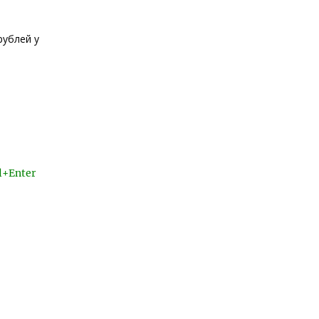
рублей у
l+Enter