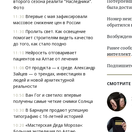
второго сезона реалити "Наследники".
Потерпевш
Фото
была доста
Впервые с мая зафиксировали
11:30
Номер неиз
массовое снижение цен в России
обратился 
Пролить свет. Как освещение
11:30
Возбуждено
помогает строи­телям видеть качество
до того, как стало поздно
Ранее сооб
Нейросеть отговаривает
11:10
интеллект
.
пациентов на Алтае от лечения
Подпишитес
От продукта — к среде. Александр
11:08
Зайцев — о трендах, инвестициях в
людей и новой архитектурной
СМОТРИТЕ
реальности
Ван Гог и светило: впервые
10:50
получены самые четкие снимки Солнца
В Барнауле продают успешную
10:30
типографию с 16-летней историей
«Мастерская Деда Мороза»:
10:20
Большая экспедиция по Алтаю