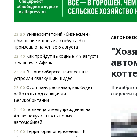
Университетский «бизнесмен»,
23:30
АВТОНОВО
обмеление и новые автобусы. Что
произошло на Алтае 6 августа
"Хоз
Как пройдут выходные 7-9 августа
22:40
авто
в Барнауле. Афиша
котт
В Новосибирске неизвестные
22:20
устроили свалку шин. Видео
Ozon Банк рассказал, как будет
11 ноября 
22:00
работать под санкциями
скорости в
Великобритании
Больница и медучреждения на
21:40
Алтае получили пять новых
автомобилей
Территория опережения. ГК
10:00