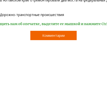
В Алтайском крае отремонтировали два моста на федеральных 
Дорожно-транспортные происшествия
щить нам об опечатке, выделите ее мышкой и нажмите Ctr
Комментарии