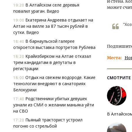
и стена. К
В Алтайском селе деревья
19:20
может счи
повалил ураган. Видео
Екатерина Андреева отдыхает на
19:00
"Хоз
Алтае на вилле за 87 тысяч рублей в
сутки. Видео
В барнаульской галерее
18:40
Подпишитес
откроется выставка портретов Рублева
Крайизбирком на Алтае отказал
18:20
Места
Но
трем кандидатам в депутаты в
регистрации
Отдых на свежем водороде. Какие
СМОТРИТЕ
18:00
технологии внедряют в санаториях
Белокурихи
Родственники убитых девушек
17:40
узнали из СМИ о желании маньяка уйти
на СВО
В Алтайском
Пьяный тракторист устроил
17:20
погоню со стрельбой