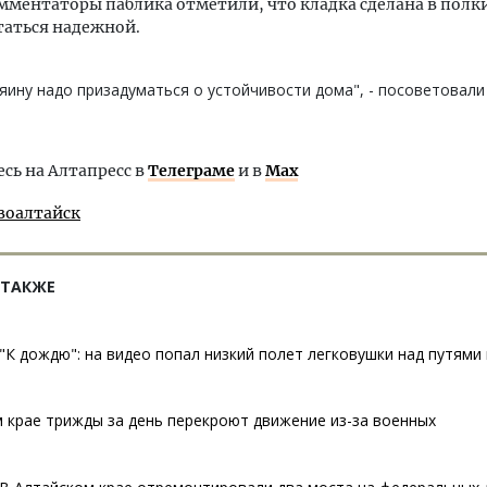
омментаторы паблика отметили, что кладка сделана в полк
таться надежной.
яину надо призадуматься о устойчивости дома", - посоветовали
ь на Алтапресс в
Телеграме
и в
Max
воалтайск
 ТАКЖЕ
"К дождю": на видео попал низкий полет легковушки над путями
 крае трижды за день перекроют движение из-за военных