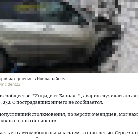
Архитектурный код начин
земли. Мощение крупно
плитами становится нов
стандартом благоустрой
робил строение в Новоалтайске.
СТРОИТЕЛЬСТВО
/incident22
в сообществе "Инцидент Барнаул", авария случилась по ад
, 232. О пострадавших ничего не сообщается.
допустивший столкновения, по версии очевидцев, мог нах
алкогольного опьянения.
асть его автомобиля оказалась смята полностью. Серьезно