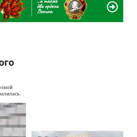
ого
полной
валилась.