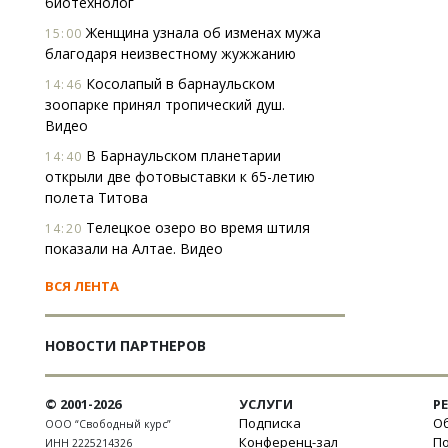
биотехнолог
Женщина узнала об изменах мужа
15:00
благодаря неизвестному жужжанию
Косолапый в барнаульском
14:46
зоопарке принял тропический душ.
Видео
В Барнаульском планетарии
14:40
открыли две фотовыставки к 65-летию
полета Титова
Телецкое озеро во время штиля
14:20
показали на Алтае. Видео
ВСЯ ЛЕНТА
НОВОСТИ ПАРТНЕРОВ
© 2001-2026
УСЛУГИ
Р
Подписка
Об
ООО “Свободный курс”
Конференц-зал
П
ИНН 2225214326