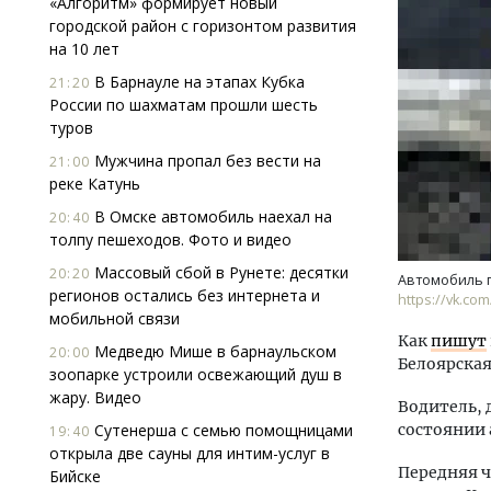
«Алгоритм» формирует новый
городской район с горизонтом развития
на 10 лет
В Барнауле на этапах Кубка
21:20
России по шахматам прошли шесть
туров
Мужчина пропал без вести на
21:00
реке Катунь
В Омске автомобиль наехал на
20:40
толпу пешеходов. Фото и видео
Массовый сбой в Рунете: десятки
20:20
Автомобиль п
регионов остались без интернета и
https://vk.com
мобильной связи
Как
пишут
Медведю Мише в барнаульском
20:00
Белоярская
зоопарке устроили освежающий душ в
жару. Видео
Водитель, 
Сутенерша с семью помощницами
состоянии 
19:40
открыла две сауны для интим-услуг в
Передняя ч
Бийске