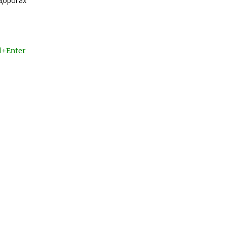
дорогах
l+Enter