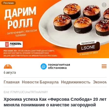
Реклама
To
F7
6 августа
Главная
Новости Барнаула
Недвижимость
Эконом
Erid: F7NfYUJCUneTRTmAVhMY
Хроника успеха Как «Фирсова Слобода» 20 лет
меняла понимание о качестве загородной