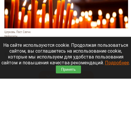
Церковь. Пост. Свечи.
Нейросети
3 августа 2026 в 21:30
На сайте используются cookie. Продолжая пользоваться
сайтом, вы соглашаетесь на использование cookie,
В результате падения обломков беспилотника в
которые мы используем для удобства пользования
Архипо-Осиповке под Геленджиком погибли семь
сайтом и повышения качества рекомендаций.
Подробнее
.
человек, в том числе три ребенка.
Принять
Читать полностью
Горпарк Камня-на-Оби признали банкротом
из-за долга