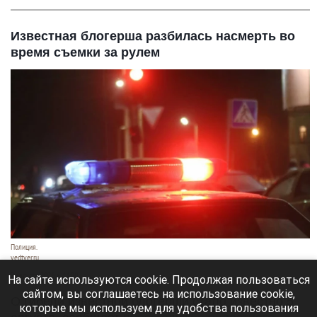
Известная блогерша разбилась насмерть во
время съемки за рулем
Полиция.
vedtver.ru
7 августа 2026 в 14:00
На сайте используются cookie. Продолжая пользоваться
сайтом, вы соглашаетесь на использование cookie,
О гибели известной блогерши стало известно 5
которые мы используем для удобства пользования