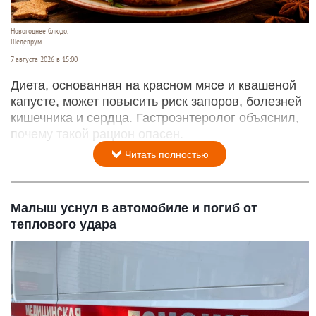
Новогоднее блюдо.
Шедеврум
7 августа 2026 в 15:00
Диета, основанная на красном мясе и квашеной
капусте, может повысить риск запоров, болезней
кишечника и сердца. Гастроэнтеролог объяснил,
почему такой рацион опасен.
Читать полностью
Малыш уснул в автомобиле и погиб от
теплового удара