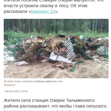
власти устроили свалку в лесу. Об этом
рассказали «
Барнаул 22
».
На Алтае мусор с сельского кладбища выбросили в лес.
"Barnaul22".
5 августа 2022 в 16:56
Жители села станция Озерки Тальменского
района рассказывают, что якобы глава сельского