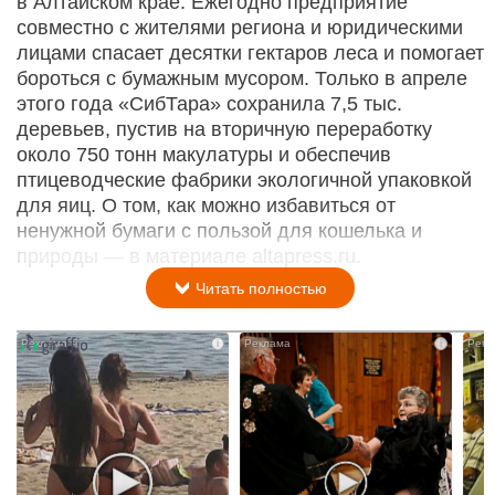
в Алтайском крае. Ежегодно предприятие
совместно с жителями региона и юридическими
лицами спасает десятки гектаров леса и помогает
бороться с бумажным мусором. Только в апреле
этого года «СибТара» сохранила 7,5 тыс.
деревьев, пустив на вторичную переработку
около 750 тонн макулатуры и обеспечив
птицеводческие фабрики экологичной упаковкой
для яиц. О том, как можно избавиться от
ненужной бумаги с пользой для кошелька и
природы — в материале altapress.ru.
Читать полностью
i
i