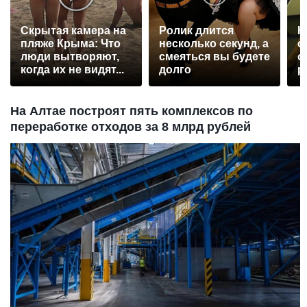
Скрытая камера на
Ролик длится
К
пляже Крыма: Что
несколько секунд, а
о
люди вытворяют,
смеяться вы будете
о
когда их не видят...
долго
р
На Алтае построят пять комплексов по
переработке отходов за 8 млрд рублей