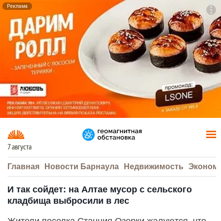
Реклама
To
F7
7 августа
Главная
Новости Барнаула
Недвижимость
Эконом
И так сойдет: на Алтае мусор с сельского
кладбища выбросили в лес
Жители поселка Станция Озерки жалуются, что