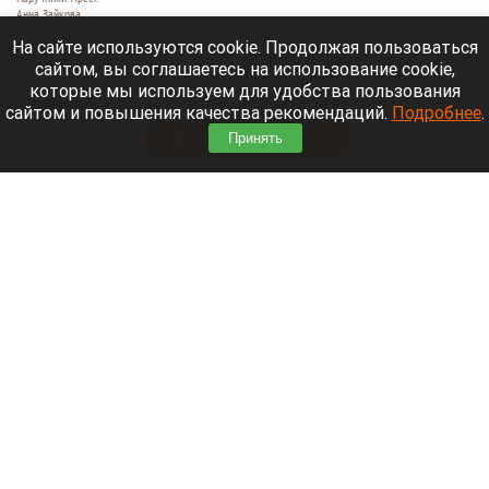
Анна Зайкова
7 августа 2026 в 21:12
На сайте используются cookie. Продолжая пользоваться
сайтом, вы соглашаетесь на использование cookie,
Приморский районный суд Санкт-Петербурга
которые мы используем для удобства пользования
заочно заключил Лидию Невзорову* под стражу.
сайтом и повышения качества рекомендаций.
Подробнее
.
Читать полностью
Принять
Программу партнерских хабов для хранения
товаров запускает Wildberries