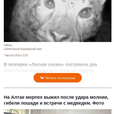
Ирбисы.
Сайлюгемский национальный парк
7 августа 2026 в 22:35
В зоопарке «Лесная сказка» построили два
просторных вольера для снежных барсов.
Читать полностью
На Алтае морпех выжил после удара молнии,
гибели лошади и встречи с медведем. Фото