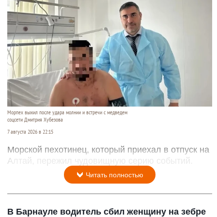
Морпех выжил после удара молнии и встречи с медведем
соцсети Дмитрия Хубезова
7 августа 2026 в 22:15
Морской пехотинец, который приехал в отпуск на
Алтай, пережил чудовищную серию событий.
Читать полностью
В Барнауле водитель сбил женщину на зебре