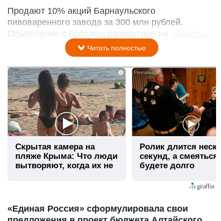
Продают 10% акций Барнаульского
пивоваренного завода за 300 млн рублей.
Объявление о продаже разместили на
«Авито».
Читать полностью
i
Скрытая камера на
Ролик длится неск
пляже Крыма: Что люди
секунд, а смеяться
вытворяют, когда их не
будете долго
видят...
«Единая Россия» сформулировала свои
предложения в проект бюджета Алтайского