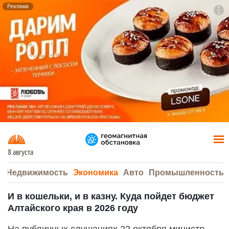
Реклама
To
F7
8 августа
а
Недвижимость
Экономика
Авто
Промышленность
И в кошельки, и в казну. Куда пойдет бюджет
Алтайского края в 2026 году
На публичных слушаниях 22 октября министр