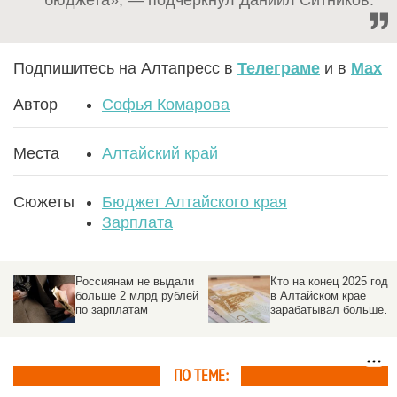
Подпишитесь на Алтапресс в
Телеграме
и в
Max
Автор
Софья Комарова
Места
Алтайский край
Сюжеты
Бюджет Алтайского края
Зарплата
Россиянам не выдали
Кто на конец 2025 года
больше 2 млрд рублей
в Алтайском крае
по зарплатам
зарабатывал больше
всех, и какие отрасли
экономики региона на
коне
ПО ТЕМЕ: