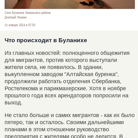
Село Буланиха Зонального района.
Дмитрий Лямзин
11 января 2024 в 07:50
Что происходит в Буланихе
Из главных новостей: полноценного общежития
для мигрантов, против которого выступали
жители села, не появилось. В здании,
выкупленном заводом "Алтайская буренка",
продолжили работать отделения Сбербанка,
Ростелекома и парикмахерские. Хотя в ноябре
прошлого года всех арендаторов попросили на
выход.
Не стало больше и самих мигрантов - как их было
пятеро, так и осталось. Своими дальнейшими
планами в этом отношении руководство
предприятия с жителями особо не делится. В