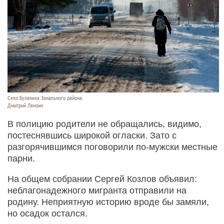
Село Буланиха Зонального района.
Дмитрий Лямзин
В полицию родители не обращались, видимо,
постеснявшись широкой огласки. Зато с
разгорячившимся поговорили по-мужски местные
парни.
На общем собрании Сергей Козлов объявил:
неблагонадежного мигранта отправили на
родину. Неприятную историю вроде бы замяли,
но осадок остался.