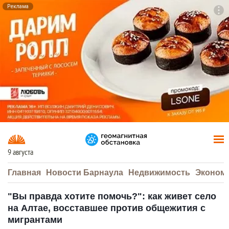
Реклама
To
F7
9 августа
Главная
Новости Барнаула
Недвижимость
Эконом
"Вы правда хотите помочь?": как живет село
на Алтае, восставшее против общежития с
мигрантами