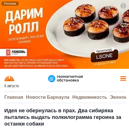
Реклама
To
F7
6 августа
Главная
Новости Барнаула
Недвижимость
Эконом
Идея не обернулась в прах. Два сибиряка
пытались выдать полкилограмма героина за
останки собаки