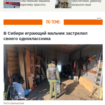
трехлетнюю девочку
лишила жительницу
загрызли вши
Барнаула всех
сбережений
ПО ТЕМЕ:
В Сибири играющий мальчик застрелил
своего одноклассника
Место происшествия