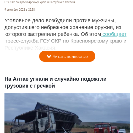
ГСУ СКР по Красноярскому краю и Республике Хакасия
9 сентября 2022 в 22:38
Уголовное дело возбудили против мужчины,
допустившего небрежное хранение оружия, из
которого застрелили ребенка. Об этом
сообщает
пресс-служба ГСУ СКР по Красноярскому краю и
Республике Хакасия.
Читать полностью
На Алтае угнали и случайно подожгли
грузовик с гречкой