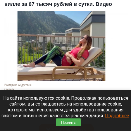
вилле за 87 тысяч рублей в сутки. Видео
Екатерина Андреевна
Соцсети
6 августа 2026 в 19:00
На сайте используются cookie. Продолжая пользоваться
сайтом, вы соглашаетесь на использование cookie,
Телеведущая Екатерина Андреева проводит
которые мы используем для удобства пользования
отпуск на Алтае. Она поселилась в двухэтажной
сайтом и повышения качества рекомендаций.
Подробнее
.
вилле с видом на горы у реки Катунь.
Принять
Читать полностью