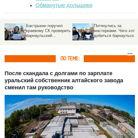
Обманутые дольщики
Потянулись за
В сибирском городе на
ть
мастерками. Чего хотят
генерального
добиться барнаульские
директора
дольщики (не)жилого
строительной фирмы
комплекса
завели уголовное дело
ПО ТЕМЕ:
После скандала с долгами по зарплате
уральский собственник алтайского завода
сменил там руководство