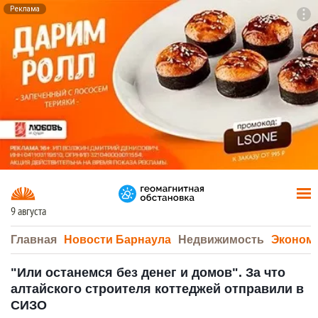
Реклама
To
F7
9 августа
Главная
Новости Барнаула
Недвижимость
Эконом
"Или останемся без денег и домов". За что
алтайского строителя коттеджей отправили в
СИЗО