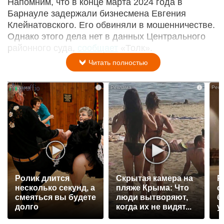
Напомним, что в конце марта 2024 года в
Барнауле задержали бизнесмена Евгения
Клейнатовского. Его обвиняли в мошенничестве.
Однако этого дела нет в данных Центрального
районного суда,
сообщает
«Толк».
Читать полностью
i
i
Ролик длится
Скрытая камера на
Р
несколько секунд, а
пляже Крыма: Что
с
смеяться вы будете
люди вытворяют,
б
долго
когда их не видят...
у