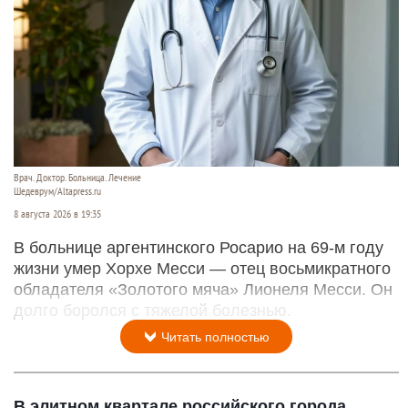
Врач. Доктор. Больница. Лечение
Шедеврум/Altapress.ru
8 августа 2026 в 19:35
В больнице аргентинского Росарио на 69-м году
жизни умер Хорхе Месси — отец восьмикратного
обладателя «Золотого мяча» Лионеля Месси. Он
долго боролся с тяжелой болезнью.
Читать полностью
В элитном квартале российского города