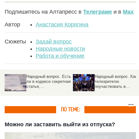
Подпишитесь на Алтапресс в
Телеграме
и в
Max
Автор
Анастасия Корягина
Сюжеты
Задай вопрос
Народные новости
Работа и обучение
ть
Народный вопрос. Как
Народный вопрос. Как
ая
телезрителю
будет исчисляться
поучаствовать в
налог на имущество с
программе «Что? Где?
2020 года?
Когда?»
ПО ТЕМЕ:
Можно ли заставить выйти из отпуска?