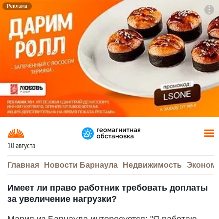
Реклама
To
F7
10 августа
Главная
Новости Барнаула
Недвижимость
Эконом
Имеет ли право работник требовать доплаты
за увеличение нагрузки?
Мария из Барнаула интересуется: "Я работаю