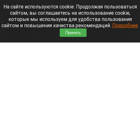
10 августа 2026 в 15:10
На сайте используются cookie. Продолжая пользоваться
сайтом, вы соглашаетесь на использование cookie,
Крупные и независимые издательства начали
которые мы используем для удобства пользования
приостанавливать продажу книг на Wildberries.
сайтом и повышения качества рекомендаций.
Подробнее
.
Некоторые переходят на модель FBS или уходят
Принять
на альтернативные площадки. Об этом сообщает
«
Коммерсантъ
».
Читать полностью
«Одиссея» обошла «Темного рыцаря» и стала
самым кассовым фильмом Нолана