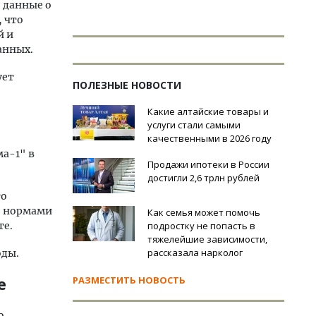
 данные о
, что
й и
анных.
ует
ПОЛЕЗНЫЕ НОВОСТИ
Какие алтайские товары и
услуги стали самыми
качественными в 2026 году
ма-1" в
Продажи ипотеки в России
достигли 2,6 трлн рублей
то
о нормами
Как семья может помочь
те.
подростку не попасть в
тяжелейшие зависимости,
рассказала нарколог
оды.
РАЗМЕСТИТЬ НОВОСТЬ
е
о