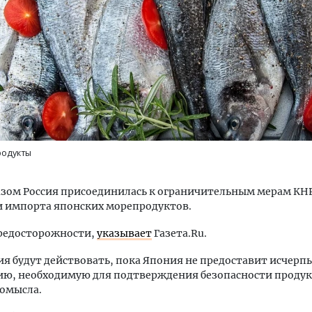
. Гендиректор
Двухуровневые номера и вид на горы.
тивы» Юрий
Каким будет новый бутик-отель
как девелоперу
«Белкур» в Белокурихе
родукты
у, когда рынок
ДОМА И КВАРТИРЫ
зом Россия присоединилась к ограничительным мерам КНР
 импорта японских морепродуктов.
предосторожности,
указывает
Газета.Ru.
я будут действовать, пока Япония не предоставит исче
ю, необходимую для подтверждения безопасности проду
ромысла.