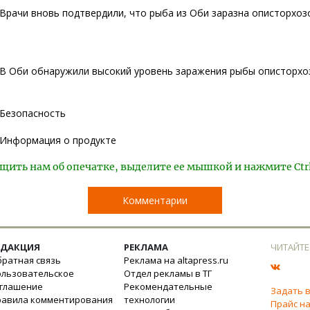
Врачи вновь подтвердили, что рыба из Оби заразна описторхоз
В Оби обнаружили высокий уровень заражения рыбы описторх
Безопасность
Информация о продукте
щить нам об опечатке, выделите ее мышкой и нажмите Ctr
Комментарии
ЕДАКЦИЯ
РЕКЛАМА
ЧИТАЙТЕ
ратная связь
Реклама на altapress.ru
ользовательское
Отдел рекламы в ТГ
оглашение
Рекомендательные
Задать 
равила комментирования
технологии
Прайс на