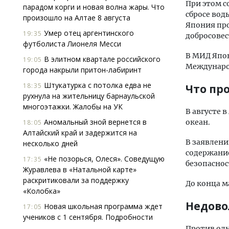
При этом с
парадом корги и новая волна жары. Что
сбросе вод
произошло на Алтае 8 августа
Япония про
Умер отец аргентинского
19:35
добросовес
футболиста Лионеля Месси
В МИД Япо
В элитном квартале российского
19:05
Международ
города накрыли притон-лабиринт
Штукатурка с потолка едва не
18:35
Что пр
рухнула на жительницу барнаульской
многоэтажки. Жалобы на УК
В августе 
Аномальный зной вернется в
океан.
18:05
Алтайский край и задержится на
В заявлени
несколько дней
содержани
«Не позорься, Олеся». Соведущую
17:35
безопаснос
Журавлева в «Натальной карте»
раскритиковали за поддержку
До конца м
«Колобка»
Недово
Новая школьная программа ждет
17:05
учеников с 1 сентября. Подробности
Против одн