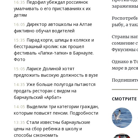
Педофил убеждал россиянок
16:35
зараженные
умалчивать о его приставаниях к их
детям
Роспотребн
Директор автошколы на Алтае
16:05
рыбу, а та
фиктивно обучал водителей
Страны нап
Парад корги, шпицы в коляске и
15:35
сомнение с
бесстрашный кролик: как прошел
Фукусимы с
фестиваль «Лапки-тапки» в Барнауле.
Фото
Однако в Т
море в дес
Ларисе Долиной хотят
15:05
предложить высокую должность в вузе
Подпишитес
Уже больше полугода пытаются
14:35
продать ресторан с видом на
барнаульский «Арбат»
СМОТРИТЕ
Выделили три категории граждан,
14:05
которым повысят пенсии. Подробности
Стали известны барнаульские
13:35
цены на сбор ребенка в школу и
способы сэкономить