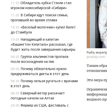
Обладатель кубка Стэнли стал
11:35
игроком новосибирской «Сибири»
В Сибири идут поиски семьи,
11:05
пропавшей во время сплава
«Веселый молочник» купил билет
10:35
до Стамбула
Нападающий и капитан
10:05
Ищем новые берега
«Вашингтон Кэпиталз» рассказал, где
«Жилищной инициа
будет жить после завершения карьеры
Гатилов — о том, 
Рыба, мореп
оставаться на плав
Группа альпинистов пропала
09:35
pixabay.com/
штормит
после восхождения на пик
Таким обра
СТРОИТЕЛЬСТВО
Почему обязательно нужно
09:05
отношении
придерживаться диеты в этот день
Это мера 
Почему нельзя ругаться с врачами
08:35
в этот день
Ограничени
Северный ветер раскачает
08:05
информаци
погодные качели на Алтае
водного п
Фермер из США, фестиваль с
20:05