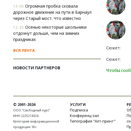
Огромная пробка сковала
13:05
дорожное движение на пути в Барнаул
через Старый мост. Что известно
Осенью некоторые школьники
12:35
отдохнут дольше, чем на зимних
праздниках
Сюжет:
ВСЯ ЛЕНТА
Сюжет:
НОВОСТИ ПАРТНЕРОВ
Чтобы сооб
© 2001-2026
УСЛУГИ
Р
Подписка
Об
ООО “Свободный курс”
Конференц-зал
П
ИНН 2225214326
Типография "Алт-принт"
с
Категория информационной
П
продукции 18+