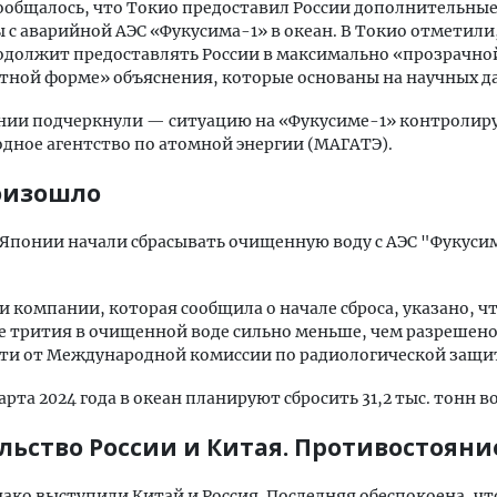
ообщалось, что Токио предоставил России дополнительные
ы с аварийной АЭС «Фукусима-1» в океан. В Токио отметили
должит предоставлять России в максимально «прозрачно
тной форме» объяснения, которые основаны на научных д
нии подчеркнули — ситуацию на «Фукусиме-1» контролир
ное агентство по атомной энергии (МАГАТЭ).
оизошло
в Японии начали сбрасывать очищенную воду с АЭС "Фукуси
и компании, которая сообщила о начале сброса, указано, ч
е трития в очищенной воде сильно меньше, чем разрешен
ти от Международной комиссии по радиологической защи
арта 2024 года в океан планируют сбросить 31,2 тыс. тонн в
льство России и Китая. Противостояни
ако выступили Китай и Россия. Последняя обеспокоена, чт