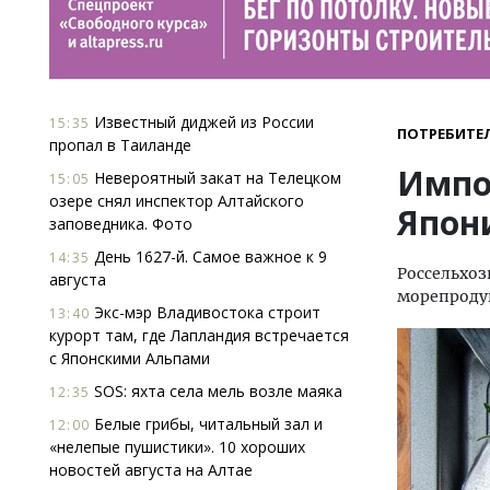
Известный диджей из России
15:35
ПОТРЕБИТЕ
пропал в Таиланде
Импо
Невероятный закат на Телецком
15:05
озере снял инспектор Алтайского
Япон
заповедника. Фото
День 1627-й. Самое важное к 9
14:35
Россельхоз
августа
морепроду
Экс-мэр Владивостока строит
13:40
курорт там, где Лапландия встречается
с Японскими Альпами
SOS: яхта села мель возле маяка
12:35
Белые грибы, читальный зал и
12:00
«нелепые пушистики». 10 хороших
новостей августа на Алтае