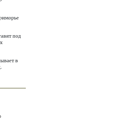
Приморье
тавят под
х
сывает в
.
о