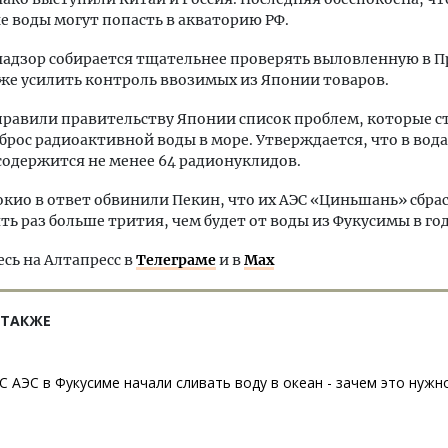
 воды могут попасть в акваторию РФ.
адзор собирается тщательнее проверять выловленную в 
кже усилить контроль ввозимых из Японии товаров.
равили правительству Японии список проблем, которые с
брос радиоактивной воды в море. Утверждается, что в вода
одержится не менее 64 радионуклидов.
окио в ответ обвинили Пекин, что их АЭС «Циньшань» сбра
ять раз больше трития, чем будет от воды из Фукусимы в год
ь на Алтапресс в
Телеграме
и в
Max
 ТАКЖЕ
С АЭС в Фукусиме начали сливать воду в океан - зачем это нужн