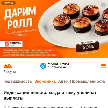
Реклама
To
F7
8 августа
а
Недвижимость
Экономика
Авто
Промышленность
Индексация пенсий: когда и кому увеличат
выплаты
В России сразу после Нового года — 1 января —