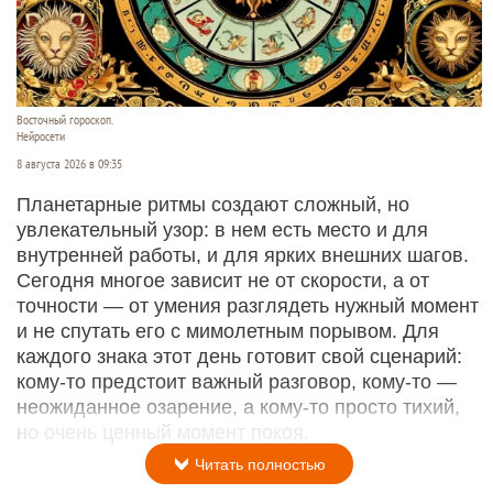
Восточный гороскоп.
Нейросети
8 августа 2026 в 09:35
Планетарные ритмы создают сложный, но
увлекательный узор: в нем есть место и для
внутренней работы, и для ярких внешних шагов.
Сегодня многое зависит не от скорости, а от
точности — от умения разглядеть нужный момент
и не спутать его с мимолетным порывом. Для
каждого знака этот день готовит свой сценарий:
кому‑то предстоит важный разговор, кому‑то —
неожиданное озарение, а кому‑то просто тихий,
но очень ценный момент покоя.
Читать полностью