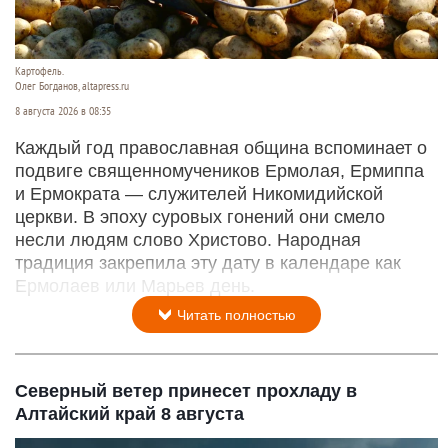
Картофель.
Олег Богданов, altapress.ru
8 августа 2026 в 08:35
Каждый год православная община вспоминает о
подвиге священномучеников Ермолая, Ермиппа
и Ермократа — служителей Никомидийской
церкви. В эпоху суровых гонений они смело
несли людям слово Христово. Народная
традиция закрепила эту дату в календаре как
Ермолаев или Марьев день.
Читать полностью
Северный ветер принесет прохладу в
Алтайский край 8 августа