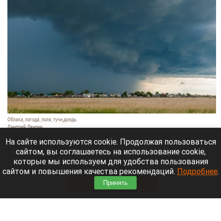
Облака, погода, поля, тучи,дождь.
Дмитрий Лямзин
8 августа 2026 в 08:05
На сайте используются cookie. Продолжая пользоваться
сайтом, вы соглашаетесь на использование cookie,
Синоптики
рассказали
о прогнозе погоды в
которые мы используем для удобства пользования
Алтайском крае и Барнауле на 8 августа.
сайтом и повышения качества рекомендаций.
Подробнее
.
Читать полностью
Принять
Новый мост через реку Пивоварку планируют