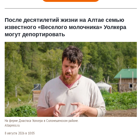
После десятилетий жизни на Алтае семью
известного «Веселого молочника» Уолкера
могут депортировать
На ферме Джастаса Уолкера в Солонешенском районе.
Altapress.ru
8 августа 2026 в 10:05