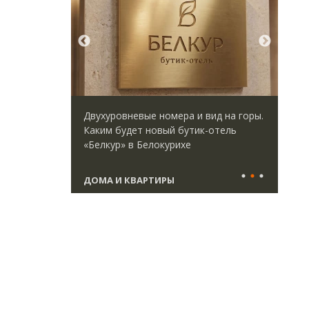
идей.
Двухуровневые номера и вид на горы.
Арх
омпании
Каким будет новый бутик-отель
зем
дов,
«Белкур» в Белокурихе
пли
итии рынка
ста
ДОМА И КВАРТИРЫ
СТ