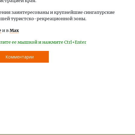
истрацией края.
вления заинтересованы и крупнейшие сингапурские
шей туристско-рекреационной зоны.
е
и в
Max
лите ее мышкой и нажмите Ctrl+Enter
Комментарии