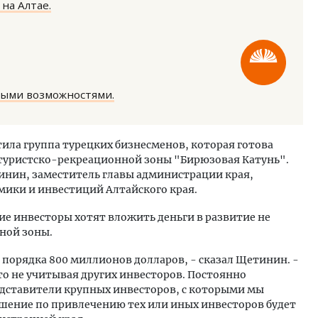
на Алтае.
ными возможностями.
тектурный код начинается с
Смелость архитектурных 
ли. Мощение крупноформатными
Генеральный директор к
тила группа турецких бизнесменов, которая готова
тами становится новым
ЗИАС — об эстетике горо
 туристско-рекреационной зоны "Бирюзовая Катунь".
ндартом благоустройства
трендах в фасадах и разв
тинин, заместитель главы администрации края,
ОИТЕЛЬСТВО
СТРОИТЕЛЬСТВО
мики и инвестиций Алтайского края.
е инвесторы хотят вложить деньги в развитие не
ной зоны.
 порядка 800 миллионов долларов, - сказал Щетинин. -
это не учитывая других инвесторов. Постоянно
дставители крупных инвесторов, с которыми мы
ешение по привлечению тех или иных инвесторов будет