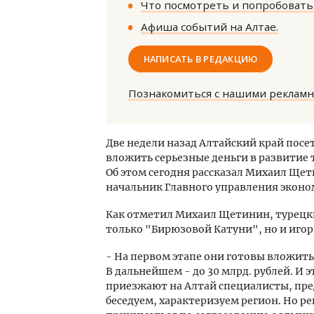
Что посмотреть и попробовать 
Афиша событий на Алтае.
НАПИСАТЬ В РЕДАКЦИЮ
Познакомиться с нашими реклам
Архи
зем
Две недели назад Алтайский край посе
пли
вложить серьезные деньги в развитие
ста
Об этом сегодня рассказал Михаил Ще
СТР
начальник Главного управления эконо
Как отметил Михаил Щетинин, турецки
только "Бирюзовой Катуни", но и игор
- На первом этапе они готовы вложить
В дальнейшем - до 30 млрд. рублей. И 
приезжают на Алтай специалисты, пре
беседуем, характеризуем регион. Но р