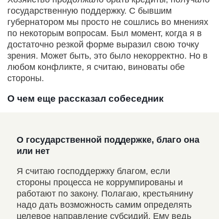
государственную поддержку. С бывшим
губернатором мы просто не сошлись во мнениях
по некоторым вопросам. Был момент, когда я в
достаточно резкой форме выразил свою точку
зрения. Может быть, это было некорректно. Но в
любом конфликте, я считаю, виноваты обе
стороны.
О чем еще рассказал собеседник
О государственной поддержке, благо она
О ц
или нет
Пол
при
Я считаю господдержку благом, если
сел
стороны процесса не коррумпированы и
опр
работают по закону. Полагаю, крестьянину
нач
надо дать возможность самим определять
В с
целевое направление субсидий. Ему ведь
раб