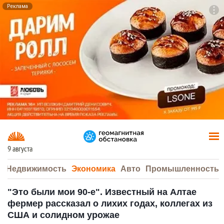
Реклама
To
F7
9 августа
а
Недвижимость
Экономика
Авто
Промышленность
"Это были мои 90-е". Известный на Алтае
фермер рассказал о лихих годах, коллегах из
США и солидном урожае