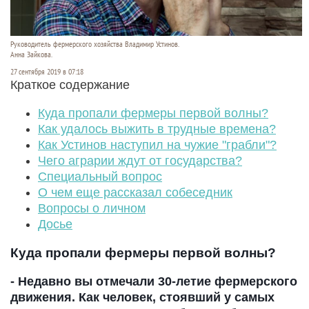
Руководитель фермерского хозяйства Владимир Устинов.
Анна Зайкова.
27 сентября 2019 в 07:18
Краткое содержание
Куда пропали фермеры первой волны?
Как удалось выжить в трудные времена?
Как Устинов наступил на чужие "грабли"?
Чего аграрии ждут от государства?
Специальный вопрос
О чем еще рассказал собеседник
Вопросы о личном
Досье
Куда пропали фермеры первой волны?
- Недавно вы отмечали 30-летие фермерского
движения. Как человек, стоявший у самых