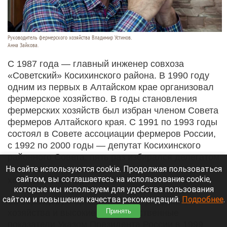
Руководитель фермерского хозяйства Владимир Устинов.
Анна Зайкова.
С 1987 года — главный инженер совхоза
«Советский» Косихинского района. В 1990 году
одним из первых в Алтайском крае организовал
фермерское хозяйство. В годы становления
фермерских хозяйств был избран членом Совета
фермеров Алтайского края. С 1991 по 1993 годы
состоял в Совете ассоциации фермеров России,
с 1992 по 2000 годы — депутат Косихинского
районного Совета, пять раз избирался делегатом
Всероссийского Съезда Ассоциации крестьянских
На сайте используются cookie. Продолжая пользоваться
сайтом, вы соглашаетесь на использование cookie,
хозяйств и кооперативов.
которые мы используем для удобства пользования
сайтом и повышения качества рекомендаций.
Подробнее
.
За образцовую организацию фермерского
Принять
хозяйства и высокие производственные
показатели Указом Президента России в 1999