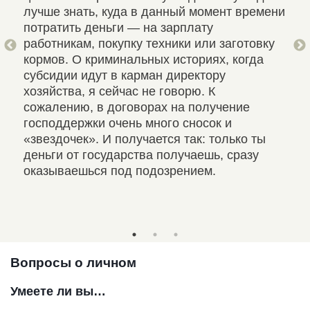
лучше знать, куда в данный момент времени
сби
урой
потратить деньги — на зарплату
оче
. Я
работникам, покупку техники или заготовку
нед
з
кормов. О криминальных историях, когда
циф
эту
субсидии идут в карман директору
сво
м мы
хозяйства, я сейчас не говорю. К
эле
сожалению, в договорах на получение
отк
 о
господдержки очень много сносок и
«звездочек». И получается так: только ты
и
деньги от государства получаешь, сразу
оказываешься под подозрением.
Вопросы о личном
Умеете ли вы…