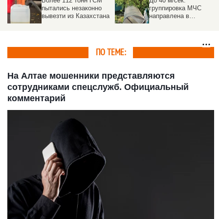
Более 112 тонн ГСМ
До 40 м/сек:
пытались незаконно
группировка МЧС
вывезти из Казахстана
направлена в
пострадавшие от
урагана районы на
Алтае
ПО ТЕМЕ:
На Алтае мошенники представляются
сотрудниками спецслужб. Официальный
комментарий