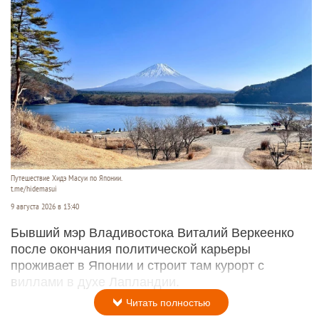
Путешествие Хидэ Масуи по Японии.
t.me/hidemasui
9 августа 2026 в 13:40
Бывший мэр Владивостока Виталий Веркеенко
после окончания политической карьеры
проживает в Японии и строит там курорт с
виллами в духе Лапландии.
Читать полностью