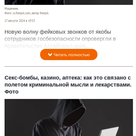
Мошенник.
Фото: ru.freepik.com, автор freepik.
17 августа 2024 в 19:53
Новую волну фейковых звонков от якобы
сотрудников госбезопасности опровергли в
правительстве Алтайского края..
Читать полностью
Секс-бомбы, казино, аптека: как это связано с
полетом криминальной мысли и лекарствами.
Фото