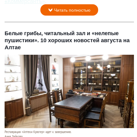
«Коммерсантъ»
.
Читать полностью
Белые грибы, читальный зал и «нелепые
пушистики». 10 хороших новостей августа на
Алтае
Реставрация «Аптеки Крюгер» идет к завершению.
Анна Зайкова