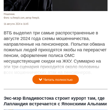
Мошенник.
Фото: ru.freepik.com, автор freepik.
16 августа 2024 в 16:45
ВТБ выделил три самые распространенные в
августе 2024 года схемы мошенничества,
направленные на пенсионеров. Попытки обмана
пожилых людей приходятся якобы на перерасчет
пенсии, оформление полиса ОМС
несуществующие скидки на ЖКУ. Суммарно на
эти три сценария приходится около половины
всех мошеннических атак на пенсионеров.
Читать полностью
Экс-мэр Владивостока строит курорт там, где
Лапландия встречается с Японскими Альпами