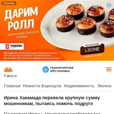
Реклама
To
F7
9 августа
Главная
Новости Барнаула
Недвижимость
Эконом
Ирина Хакамада перевела крупную сумму
мошенникам, пытаясь помочь подруге
По словам Ирины, мошенники сработали так