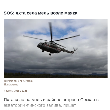
SOS: яхта села мель возле маяка
Вертолет Ми-8 МЧС России.
49.mchs.gov.ru
9 августа 2026 в 12:35
Яхта села на мель в районе острова Сескар в
акватории Финского залива, пишет