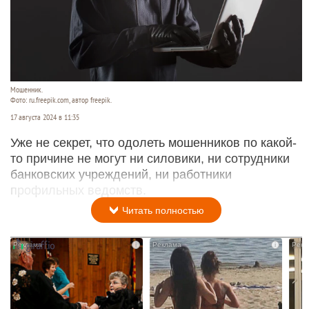
Мошенник.
Фото: ru.freepik.com, автор freepik.
17 августа 2024 в 11:35
Уже не секрет, что одолеть мошенников по какой-
то причине не могут ни силовики, ни сотрудники
банковских учреждений, ни работники
профильных ведомств.
Читать полностью
i
i