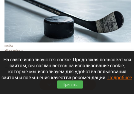
Шайба.
alice.yandex.ru
9 августа 2026 в 11:35
На сайте используются cookie. Продолжая пользоваться
сайтом, вы соглашаетесь на использование cookie,
Евгений Кузнецов официально стал игроком
которые мы используем для удобства пользования
новосибирской «Сибири».
сайтом и повышения качества рекомендаций.
Подробнее
.
Читать полностью
Принять
«Веселый молочник» купил билет до
Стамбула