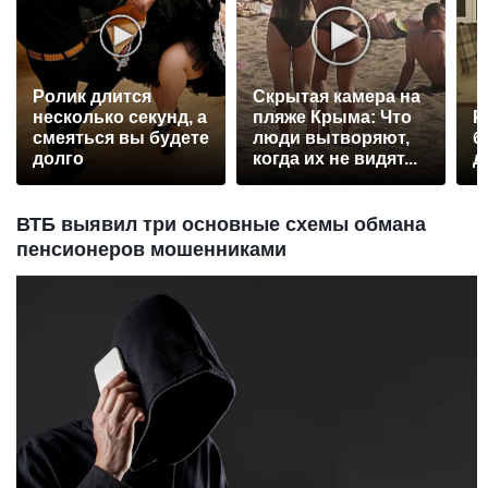
Ролик длится
Скрытая камера на
несколько секунд, а
пляже Крыма: Что
Р
смеяться вы будете
люди вытворяют,
б
долго
когда их не видят...
д
ВТБ выявил три основные схемы обмана
пенсионеров мошенниками