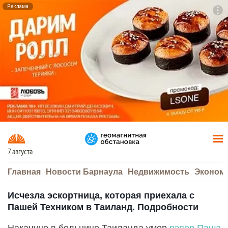
Реклама
To
F7
7 августа
Главная
Новости Барнаула
Недвижимость
Эконом
Исчезла эскортница, которая приехала с
Пашей Техником в Таиланд. Подробности
Накануне в больнице Таиланда умер
рэпер Паша