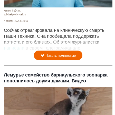
Ксения Собчак.
sobchakprotivvseh.ru
4 апреля 2025 в 21:35
Собчак отреагировала на клиническую смерть
Паши Техника. Она пообещала поддержать
артиста и его близких. Об этом журналистка
написала
в своем телеграм-канале.
Читать полностью
Лемурье семейство барнаульского зоопарка
пополнилось двумя дамами. Видео