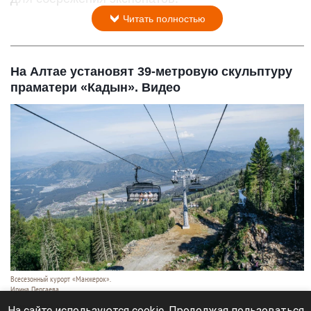
Читать полностью
На Алтае установят 39-метровую скульптуру
праматери «Кадын». Видео
Всесезонный курорт «Манжерок».
Ирина Пергаева.
7 августа 2026 в 15:20
На сайте используются cookie. Продолжая пользоваться