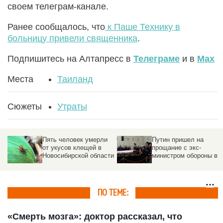
своем телеграм-канале.
Ранее сообщалось, что
к Паше Технику в
больницу привели священника
.
Подпишитесь на Алтапресс в
Телеграме
и в
Max
Места
Таиланд
Сюжеты
Утраты
Пять человек умерли
Путин пришел на
от укусов клещей в
прощание с экс-
Новосибирской области
министром обороны в
больницу. Фото и виде
ПО ТЕМЕ:
«Смерть мозга»: доктор рассказал, что