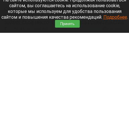
сайтом, вы соглашаетесь на использование cookie,
Скульптор Даши Намдаков создает это изваяние
которые мы используем для удобства пользования
специально для курорта «Манжерок», где оно и
сайтом и повышения качества рекомендаций.
Подробнее
.
займет свое место. Председатель правительства
Принять
России Михаил Мишустин также
оценил
будущие
планы по строительству скульптуры.
Читать полностью
Малыш уснул в автомобиле и погиб от
теплового удара