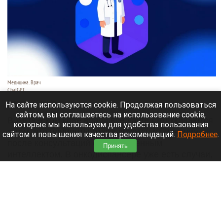
Медицина. Врач
ChatGPT
6 августа 2026 в 11:10
На сайте используются cookie. Продолжая пользоваться
сайтом, вы соглашаетесь на использование cookie,
В Алтайском крае врачи все чаще столккиваются
которые мы используем для удобства пользования
с тем, что пациенты отказываются от лечения
сайтом и повышения качества рекомендаций.
Подробнее
.
после консультаций с искусственным
Принять
интеллектом. В онкодиспансере уже есть случаи,
когда люди рисковали жизнью, доверившись
нейросети.
Читать полностью