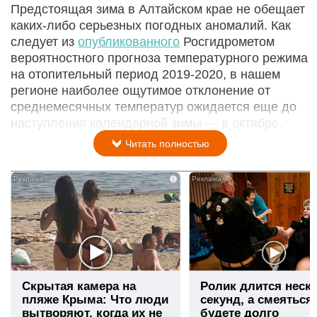
Предстоящая зима в Алтайском крае не обещает
каких-либо серьезных погодных аномалий. Как
следует из
опубликованного
Росгидрометом
вероятностного прогноза температурного режима
на отопительный период 2019-2020, в нашем
регионе наиболее ощутимое отклонение от
среднемесячных температур ожидается еще до
наступления календарной зимы — в октябре.
Читать полностью
i
Скрытая камера на
Ролик длится неск
пляже Крыма: Что люди
секунд, а смеяться
вытворяют, когда их не
будете долго