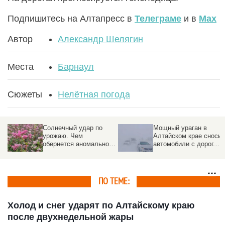
Подпишитесь на Алтапресс в
Телеграме
и в
Max
Автор
Александр Шелягин
Места
Барнаул
Сюжеты
Нелётная погода
Солнечный удар по
Мощный ураган в
урожаю. Чем
Алтайском крае сносит
обернется аномально
автомобили с дорог.
жаркое лето для
Фото
алтайских аграриев и
потребителей
ПО ТЕМЕ:
Холод и снег ударят по Алтайскому краю
после двухнедельной жары