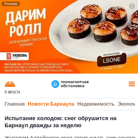
Реклама
To
F7
6 августа
Главная
Новости Барнаула
Недвижимость
Эконом
Испытание холодом: снег обрушится на
Барнаул дважды за неделю
Жителям Алтайского края стоит ждать серьезного