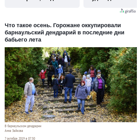
видят...
Что такое осень. Горожане оккупировали
барнаульский дендрарий в последние дни
бабьего лета
В барнаульском дендрарии
Анна Зайкова
7 октября 2019 в 07:50