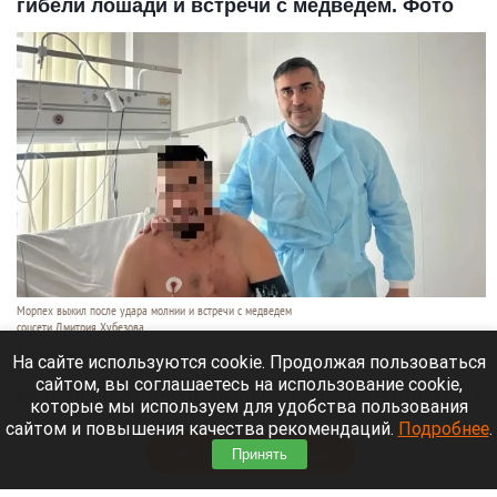
гибели лошади и встречи с медведем. Фото
Морпех выжил после удара молнии и встречи с медведем
соцсети Дмитрия Хубезова
7 августа 2026 в 22:15
На сайте используются cookie. Продолжая пользоваться
сайтом, вы соглашаетесь на использование cookie,
Морской пехотинец, который приехал в отпуск на
которые мы используем для удобства пользования
Алтай, пережил чудовищную серию событий.
сайтом и повышения качества рекомендаций.
Подробнее
.
Читать полностью
Принять