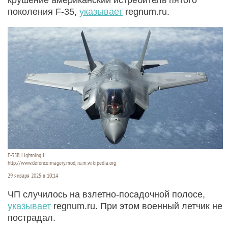
поколения F-35,
указывает
regnum.ru.
F-35B Lightning II.
http://www.defenceimagery.mod, ru.m.wikipedia.org
29 января 2025 в 10:14
ЧП случилось на взлетно-посадочной полосе,
указывает
regnum.ru. При этом военный летчик не
пострадал.