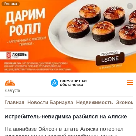
Реклама
To
F7
8 августа
Главная
Новости Барнаула
Недвижимость
Эконом
Истребитель-невидимка разбился на Аляске
На авиабазе Эйлсон в штате Аляска потерпел
крушение американский истребитель пятого