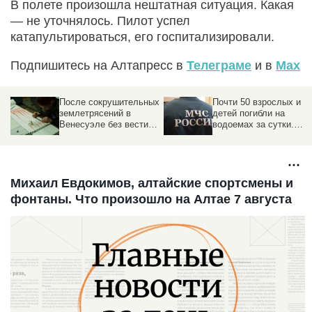
В полете произошла нештатная ситуация. Какая
— не уточнялось. Пилот успел
катапультироваться, его госпитализировали.
Подпишитесь на Алтапресс в
Телеграме
и в
Max
После сокрушительных
Почти 50 взрослых и
землетрясений в
детей погибли на
е
Венесуэле без вести
водоемах за сутки.
пропали 68 тысяч
Статистика МЧС
человек
Михаил Евдокимов, алтайские спортсмены и
фонтаны. Что произошло на Алтае 7 августа