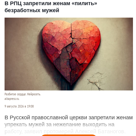
В РПЦ запретили женам «пилить»
безработных мужей
Разбитое сердце. Нейросеть.
altapress.ru.
9 августа 2026 в 19:08
В Русской православной церкви запретили женам
упрекать мужей за нежелание выходить на
работу, заявил протоиерей Алексей Батаногов.