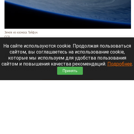
Земля из космоса. Тайфун.
СС0
9 августа 2026 в 17:05
На сайте используются cookie. Продолжая пользоваться
сайтом, вы соглашаетесь на использование cookie,
Два крупнейших аэропорта Шанхая — Пудун и
которые мы используем для удобства пользования
Хунцяо — к 9 августа отменили порядка 60%
сайтом и повышения качества рекомендаций.
Подробнее
.
рейсов из-за приближающегося тайфуна
Принять
«Долфин».
Читать полностью
Россиянин выстрелил в голову сотруднику
автосервиса