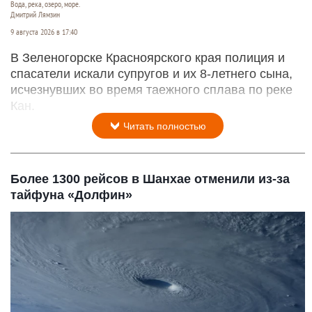
Вода, река, озеро, море.
Дмитрий Лямзин
9 августа 2026 в 17:40
В Зеленогорске Красноярского края полиция и
спасатели искали супругов и их 8-летнего сына,
исчезнувших во время таежного сплава по реке
Кан.
Читать полностью
Более 1300 рейсов в Шанхае отменили из-за
тайфуна «Долфин»