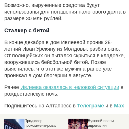
Возможно, вырученные средства будут
использованы для погашения налогового долга в
размере 30 млн рублей.
Сталкер с битой
В конце декабря в дом Ивлеевой проник 28-
летний Иван Урекяну из Молдовы, разбив окно.
От полицейских он пытался скрыться в кладовке,
вооружившись бейсбольной битой. Позже
выяснилось, что этот же мужчина ранее уже
проникал в дом блогерши в августе.
Ранее
Ивлеева оказалась в неловкой ситуации
в
рождественскую ночь.
Подпишитесь на Алтапресс в
Телеграме
и в
Max
Бузовой ввели
Разразился матерный
адреналин
скандал на премии