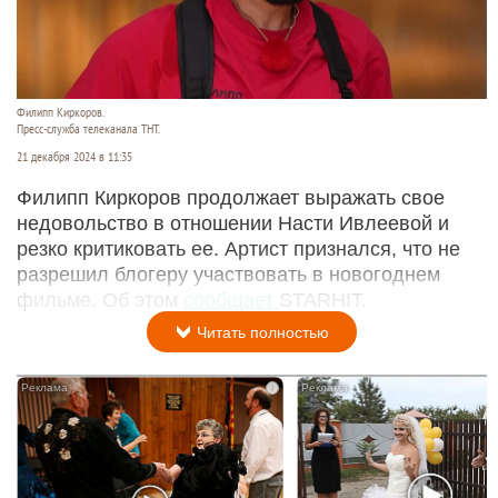
Филипп Киркоров.
Пресс-служба телеканала ТНТ.
21 декабря 2024 в 11:35
Филипп Киркоров продолжает выражать свое
недовольство в отношении Насти Ивлеевой и
резко критиковать ее. Артист признался, что не
разрешил блогеру участвовать в новогоднем
фильме. Об этом
сообщает
STARHIT.
Читать полностью
i