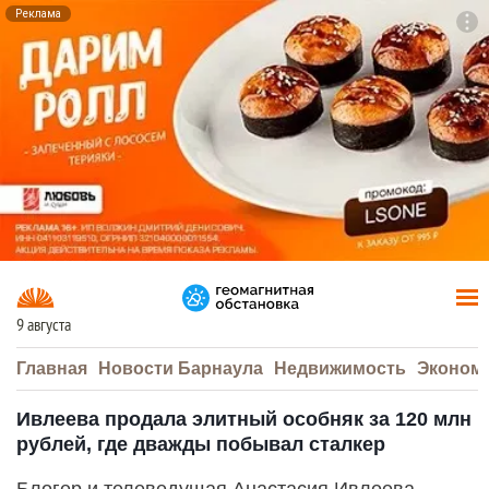
Реклама
To
F7
9 августа
Главная
Новости Барнаула
Недвижимость
Эконом
Ивлеева продала элитный особняк за 120 млн
рублей, где дважды побывал сталкер
Блогер и телеведущая Анастасия Ивлеева