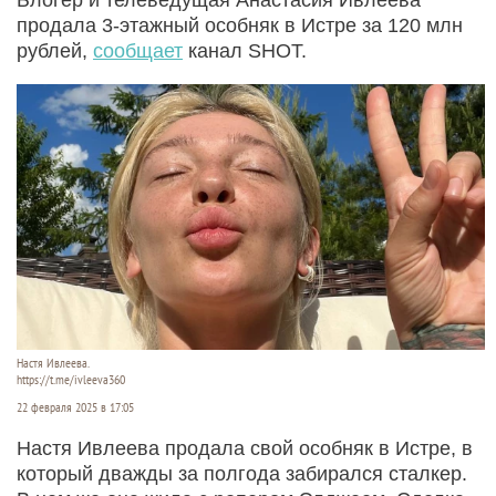
продала 3-этажный особняк в Истре за 120 млн
рублей,
сообщает
канал SНОТ.
Настя Ивлеева.
https://t.me/ivleeva360
22 февраля 2025 в 17:05
Настя Ивлеева продала свой особняк в Истре, в
который дважды за полгода забирался сталкер.