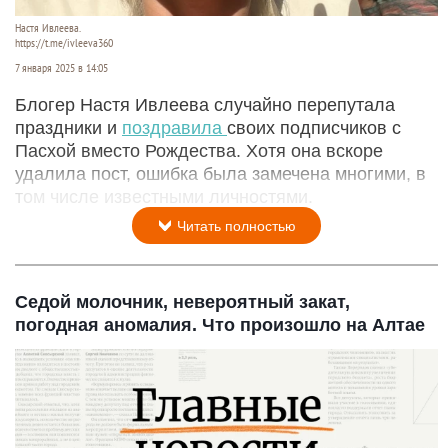
Настя Ивлеева.
https://t.me/ivleeva360
7 января 2025 в 14:05
Блогер Настя Ивлеева случайно перепутала
праздники и
поздравила
своих подписчиков с
Пасхой вместо Рождества. Хотя она вскоре
удалила пост, ошибка была замечена многими, в
том числе известными личностями.
Читать полностью
Седой молочник, невероятный закат,
погодная аномалия. Что произошло на Алтае