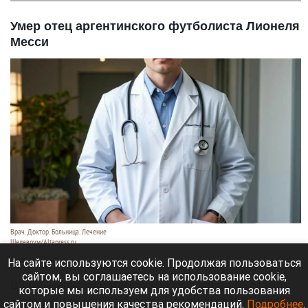
Умер отец аргентинского футболиста Лионеля
Месси
Врач. Доктор. Больница. Лечение
Шедеврум/Altapress.ru
8 августа 2026 в 19:35
На сайте используются cookie. Продолжая пользоваться
сайтом, вы соглашаетесь на использование cookie,
В больнице аргентинского Росарио на 69-м году
которые мы используем для удобства пользования
жизни умер Хорхе Месси — отец восьмикратного
сайтом и повышения качества рекомендаций.
Подробнее
.