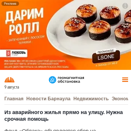
Реклама
To
F7
9 августа
Главная
Новости Барнаула
Недвижимость
Эконом
Из аварийного жилья прямо на улицу. Нужна
срочная помощь
Фонд «Облака» объявляется сбор на