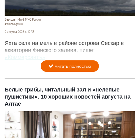
Вертолет Ми-8 МЧС России.
49.mchs.gov.ru
9 августа 2026 в 12:35
Яхта села на мель в районе острова Сескар в
акватории Финского залива, пишет
«Коммерсантъ»
.
Читать полностью
Белые грибы, читальный зал и «нелепые
пушистики». 10 хороших новостей августа на
Алтае