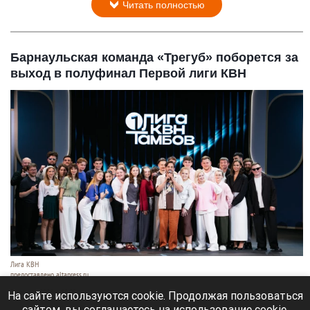
Читать полностью
Барнаульская команда «Трегуб» поборется за
выход в полуфинал Первой лиги КВН
Лига КВН
предоставлено altapress.ru
7 августа 2026 в 18:05
На сайте используются cookie. Продолжая пользоваться
сайтом, вы соглашаетесь на использование cookie,