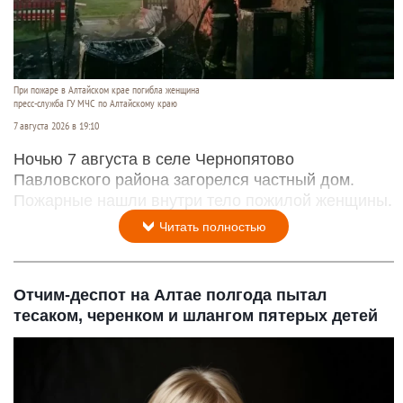
При пожаре в Алтайском крае погибла женщина
пресс-служба ГУ МЧС по Алтайскому краю
7 августа 2026 в 19:10
Ночью 7 августа в селе Чернопятово
Павловского района загорелся частный дом.
Пожарные нашли внутри тело пожилой женщины.
Читать полностью
Отчим-деспот на Алтае полгода пытал
тесаком, черенком и шлангом пятерых детей