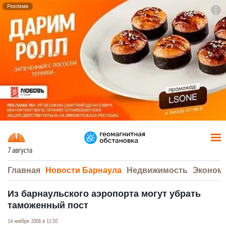
Реклама
To
F7
7 августа
Главная
Новости Барнаула
Недвижимость
Эконом
Из барнаульского аэропорта могут убрать
таможенный пост
14 ноября 2008 в 11:50