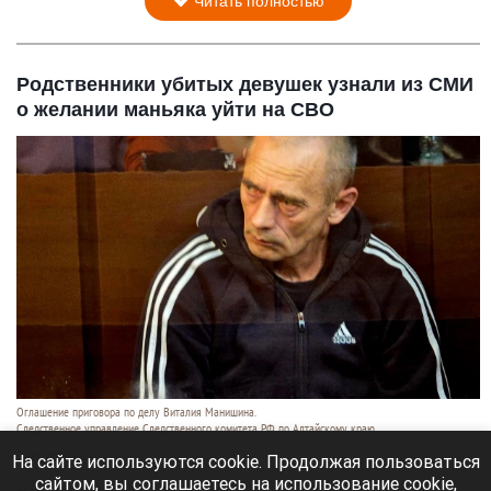
Читать полностью
Родственники убитых девушек узнали из СМИ
о желании маньяка уйти на СВО
Оглашение приговора по делу Виталия Манишина.
Следственное управление Следственного комитета РФ по Алтайскому краю
6 августа 2026 в 17:40
На сайте используются cookie. Продолжая пользоваться
сайтом, вы соглашаетесь на использование cookie,