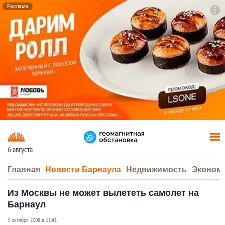
Реклама
To
F7
6 августа
Главная
Новости Барнаула
Недвижимость
Эконом
Из Москвы не может вылететь самолет на
Барнаул
3 октября 2008 в 11:41