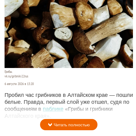
Грибы.
vk.ru/gribniki22rus
6 августа 2026 в 13:20
Пробил час грибников в Алтайском крае — пошли
белые. Правда, первый слой уже отшел, судя по
сообщениям в
паблике
«Грибы и грибники
Алтайского края».
Читать полностью