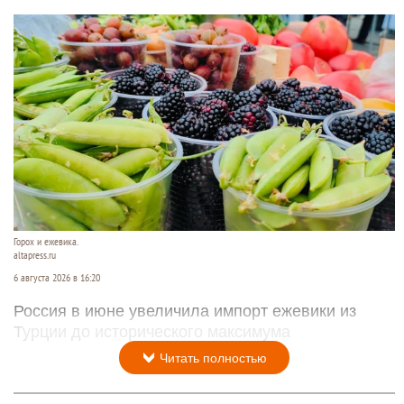
Горох и ежевика.
altapress.ru
6 августа 2026 в 16:20
Россия в июне увеличила импорт ежевики из
Турции до исторического максимума
Читать полностью