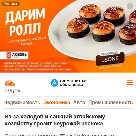
Реклама
To
F7
6 августа
а
Недвижимость
Экономика
Авто
Промышленность
Из-за холодов и санкций алтайскому
хозяйству грозит неурожай чеснока
Сельхозпредприятие "Русь" в Косихинском