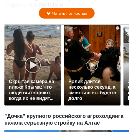
altapress.ru
в YouTube и
на сайте
.
Читать полностью
i
i
Скрытая камера на
Ролик длится
Э
пляже Крыма: Что
несколько секунд, а
о
люди вытворяют,
смеяться вы будете
с
когда их не видят...
долго
П
р
"Дочка" крупного российского агрохолдинга
начала серьезную стройку на Алтае