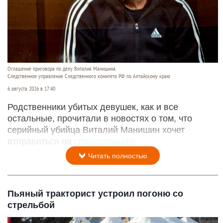
Оглашение приговора по делу Виталия Манишина.
Следственное управление Следственного комитета РФ по Алтайскому краю
6 августа 2026 в 17:40
Родственники убитых девушек, как и все
остальные, прочитали в новостях о том, что
серийный убийца Виталий Манишин хочет
отправиться на
спецоперацию
.
Читать полностью
Пьяный тракторист устроил погоню со
стрельбой