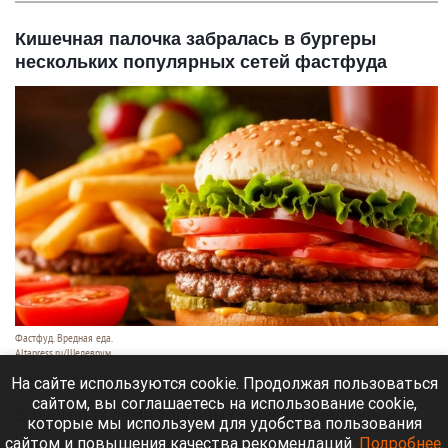
Кишечная палочка забралась в бургеры
нескольких популярных сетей фастфуда
Фастфуд. Вредная еда.
Altapress.ru/Шедеврум.
6 августа 2026 в 15:40
На сайте используются cookie. Продолжая пользоваться
сайтом, вы соглашаетесь на использование cookie,
В бургерах семи торговых марок обнаружили
которые мы используем для удобства пользования
превышение микробиологических норм. В пяти из
сайтом и повышения качества рекомендаций.
Подробнее
.