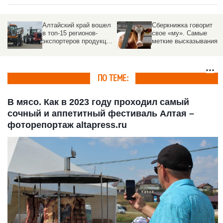
л
Сберкнижка говорит
На все четыре
свое «му». Самые
стороны. Отгрузки
ии
меткие высказывания
продукции АПК из
экспертов АПК о
Алтайского края
ситуации на рынке
продолжают расти
ПО ТЕМЕ:
В мясо. Как в 2023 году проходил самый
сочный и аппетитный фестиваль Алтая –
фоторепортаж altapress.ru