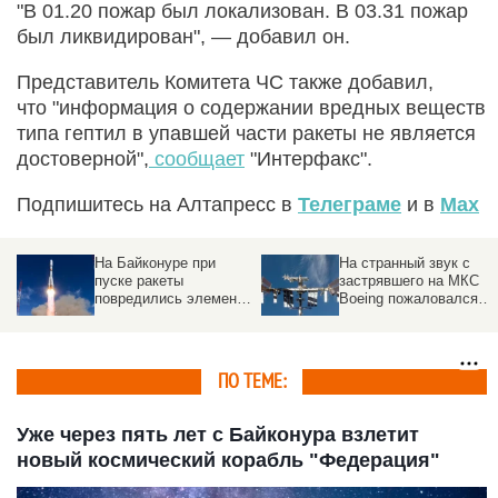
"В 01.20 пожар был локализован. В 03.31 пожар
был ликвидирован", — добавил он.
Представитель Комитета ЧС также добавил,
что "информация о содержании вредных веществ
типа гептил в упавшей части ракеты не является
достоверной",
сообщает
"Интерфакс".
Подпишитесь на Алтапресс в
Телеграме
и в
Max
На Байконуре при
На странный звук с
пуске ракеты
застрявшего на МКС
повредились элементы
Boeing пожаловался
стартового стола
астронавт
ПО ТЕМЕ:
Уже через пять лет с Байконура взлетит
новый космический корабль "Федерация"