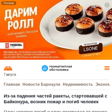
Реклама
To
F7
7 августа
Главная
Новости Барнаула
Недвижимость
Эконом
Из-за падения частей ракеты, стартовавшей с
Байконура, возник пожар и погиб человек
Один человек погиб и один пострадал от пожара