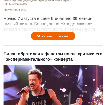
Пьяный барнаулец устроил ДТП с переворотом на Алтае и скрылся
МВД Республики Алтай
7 августа 2026 в 17:25
Ночью 7 августа в селе Шебалино 39-летний
пьяный житель Барнаула на «Хонде Аккорд»
влетел в забор частного дома и перевернулся.
Читать полностью
Билан обратился к фанатам после критики его
«экспериментального» концерта