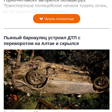
Горно-Алтайск» загорелся большегруз.
Транспортные полицейские начали тушить огонь,
но от жара взорвалось колесо.
Читать полностью
Пьяный барнаулец устроил ДТП с
переворотом на Алтае и скрылся