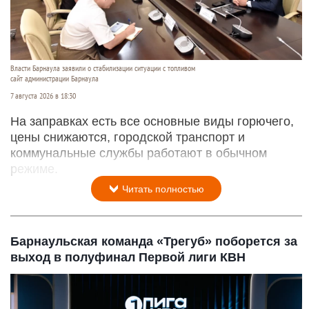
Власти Барнаула заявили о стабилизации ситуации с топливом
сайт администрации Барнаула
7 августа 2026 в 18:30
На заправках есть все основные виды горючего,
цены снижаются, городской транспорт и
коммунальные службы работают в обычном
режиме.
Читать полностью
Барнаульская команда «Трегуб» поборется за
выход в полуфинал Первой лиги КВН