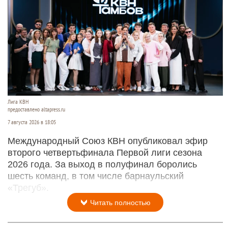
Лига КВН
предоставлено altapress.ru
7 августа 2026 в 18:05
Международный Союз КВН опубликовал эфир
второго четвертьфинала Первой лиги сезона
2026 года. За выход в полуфинал боролись
шесть команд, в том числе барнаульский
«Трегуб».
Читать полностью