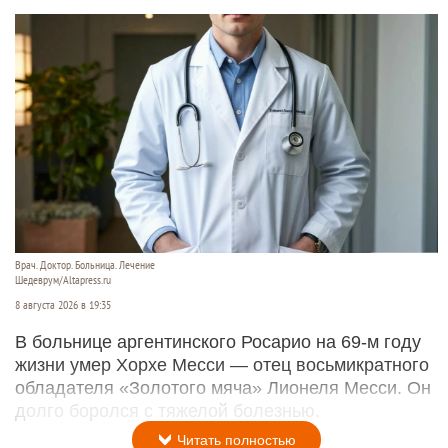
Врач. Доктор. Больница. Лечение
Шедеврум/Altapress.ru
8 августа 2026 в 19:35
В больнице аргентинского Росарио на 69-м году
жизни умер Хорхе Месси — отец восьмикратного
обладателя «Золотого мяча» Лионеля Месси. Он
долго боролся с тяжелой болезнью.
Читать полностью