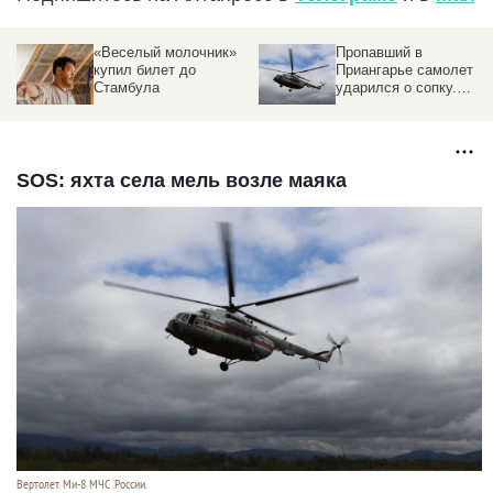
«Веселый молочник»
Пропавший в
купил билет до
Приангарье самолет
Стамбула
ударился о сопку.
Подробности ЧП
SOS: яхта села мель возле маяка
Вертолет Ми-8 МЧС России.