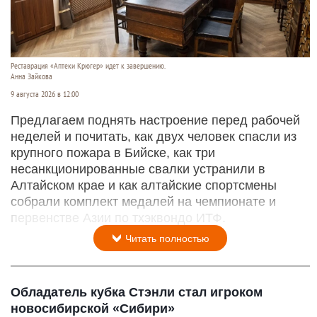
Реставрация «Аптеки Крюгер» идет к завершению.
Анна Зайкова
9 августа 2026 в 12:00
Предлагаем поднять настроение перед рабочей
неделей и почитать, как двух человек спасли из
крупного пожара в Бийске, как три
несанкционированные свалки устранили в
Алтайском крае и как алтайские спортсмены
собрали комплект медалей на чемпионате и
первенстве Азии по тхэквондо ИТФ.
Читать полностью
Обладатель кубка Стэнли стал игроком
новосибирской «Сибири»