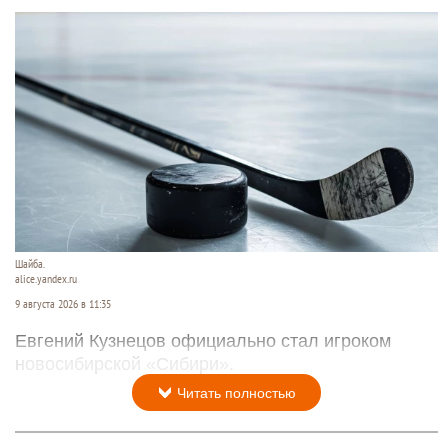
Шайба.
alice.yandex.ru
9 августа 2026 в 11:35
Евгений Кузнецов официально стал игроком
новосибирской «Сибири».
Читать полностью