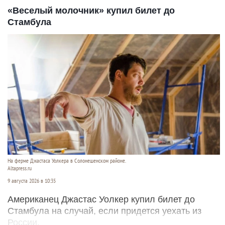
«Веселый молочник» купил билет до
Стамбула
На ферме Джастаса Уолкера в Солонешенском районе.
Altapress.ru
9 августа 2026 в 10:35
Американец Джастас Уолкер купил билет до
Стамбула на случай, если придется уехать из
России.