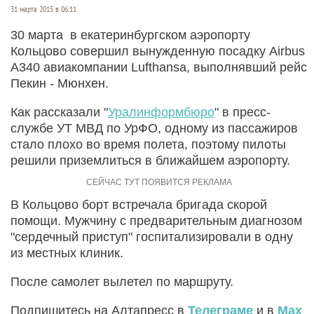
31 марта 2015 в 06:11
30 марта в екатеринбургском аэропорту
Кольцово совершил вынужденную посадку Airbus
A340 авиакомпании Lufthansa, выполнявший рейс
Пекин - Мюнхен.
Как рассказали "
Уралинформбюро
" в пресс-
службе УТ МВД по УрФО, одному из пассажиров
стало плохо во время полета, поэтому пилоты
решили приземлиться в ближайшем аэропорту.
В Кольцово борт встречала бригада скорой
помощи. Мужчину с предварительным диагнозом
"сердечный приступ" госпитализировали в одну
из местных клиник.
После самолет вылетел по маршруту.
Подпишитесь на Алтапресс в
Телеграме
и в
Max