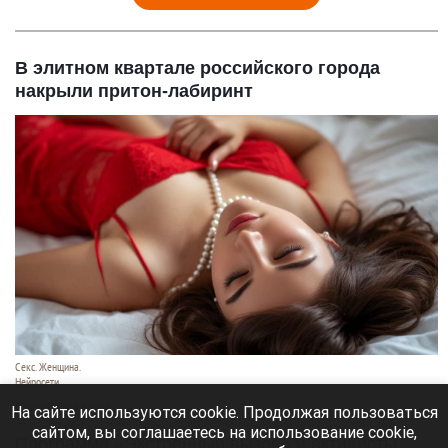
В элитном квартале российского города
накрыли притон-лабиринт
Секс. Женщина.
Нейросети
8 августа 2026 в 19:05
На сайте используются cookie. Продолжая пользоваться
сайтом, вы соглашаетесь на использование cookie,
Программа «Экстренный вызов» и активисты