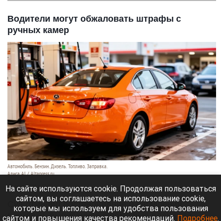
Водители могут обжаловать штрафы с
ручных камер
Автомобиль. Бензин. Дизель. Топливо. Заправка.
Алиса AI / Altapress.ru
29 июля 2026 в 22:40
На сайте используются cookie. Продолжая пользоваться
сайтом, вы соглашаетесь на использование cookie,
Суд отменил постановление о нарушении
которые мы используем для удобства пользования
парковки, выписанное с помощью планшета.
сайтом и повышения качества рекомендаций.
Подробнее
.