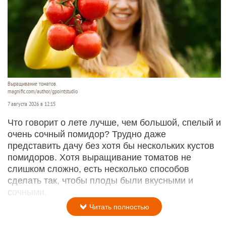
Выращивание томатов.
magnific.com/author/gpointstudio
7 августа 2026 в 12:15
Что говорит о лете лучше, чем большой, спелый и
очень сочный помидор? Трудно даже
представить дачу без хотя бы нескольких кустов
помидоров. Хотя выращивание томатов не
слишком сложно, есть несколько способов
сделать так, чтобы плоды были вкусными и
сочными.
Читать полностью