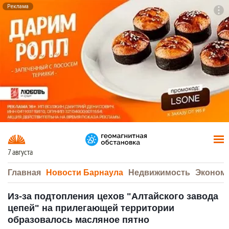
Реклама
To
F7
7 августа
Главная
Новости Барнаула
Недвижимость
Эконом
Из-за подтопления цехов "Алтайского завода
цепей" на прилегающей территории
образовалось масляное пятно