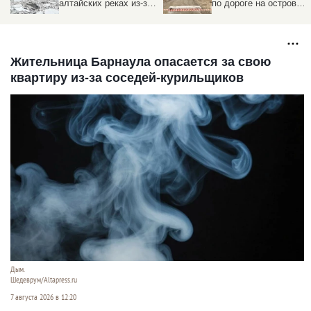
алтайских реках из-за
по дороге на остров
ледяных заторов
Шубинский
Жительница Барнаула опасается за свою
квартиру из-за соседей-курильщиков
Дым.
Шедеврум/Altapress.ru
7 августа 2026 в 12:20