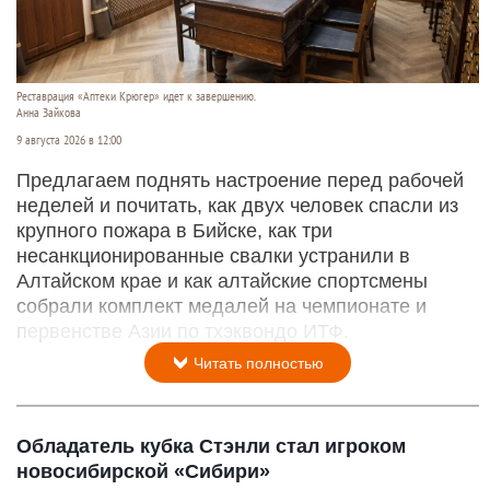
Реставрация «Аптеки Крюгер» идет к завершению.
Анна Зайкова
9 августа 2026 в 12:00
Предлагаем поднять настроение перед рабочей
неделей и почитать, как двух человек спасли из
крупного пожара в Бийске, как три
несанкционированные свалки устранили в
Алтайском крае и как алтайские спортсмены
собрали комплект медалей на чемпионате и
первенстве Азии по тхэквондо ИТФ.
Читать полностью
Обладатель кубка Стэнли стал игроком
новосибирской «Сибири»