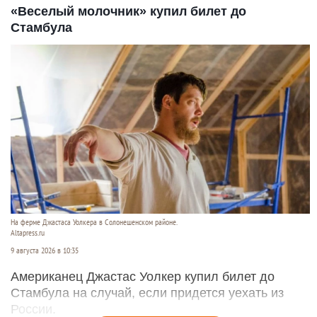
«Веселый молочник» купил билет до
Стамбула
На ферме Джастаса Уолкера в Солонешенском районе.
Altapress.ru
9 августа 2026 в 10:35
Американец Джастас Уолкер купил билет до
Стамбула на случай, если придется уехать из
России.