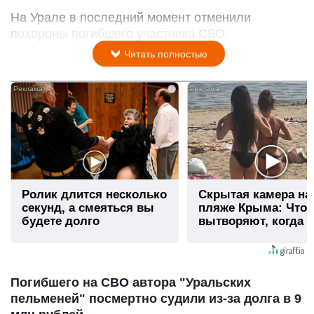
На Урале в последний момент отменили
похороны погибшего участника СВО.
Читать полностью
i
Ролик длится несколько
Скрытая камера на
секунд, а смеяться вы
пляже Крыма: Что
будете долго
вытворяют, когда и
видят...
Погибшего на СВО автора "Уральских
пельменей" посмертно судили из-за долга в 9