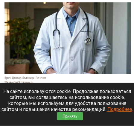
Врач. Доктор. Больница. Лечение
Шедеврум/Altapress.ru
8 августа 2026 в 19:35
На сайте используются cookie. Продолжая пользоваться
сайтом, вы соглашаетесь на использование cookie,
В больнице аргентинского Росарио на 69-м году
которые мы используем для удобства пользования
жизни умер Хорхе Месси — отец восьмикратного
сайтом и повышения качества рекомендаций.
Подробнее
.
обладателя «Золотого мяча» Лионеля Месси. Он
Принять
долго боролся с тяжелой болезнью.
Читать полностью