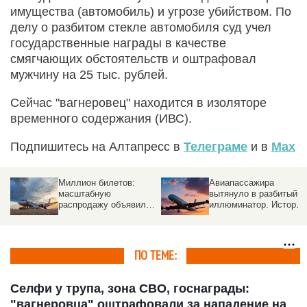
имущества (автомобиль) и угрозе убийством. По
делу о разбитом стекле автомобиля суд учел
государственные награды в качестве
смягчающих обстоятельств и оштрафовал
мужчину на 25 тыс. рублей.
Сейчас "вагнеровец" находится в изоляторе
временного содержания (ИВС).
Подпишитесь на Алтапресс в
Телеграме
и в
Max
илетов:
Авиапассажира
Самолет «Т
ую
вытянуло в разбитый
совершил п
у объявила
иллюминатор. История
полет над
я
спасения
Новосибир
ния
ПО ТЕМЕ:
Селфи у трупа, зона СВО, госнаграды:
"вагнеровца" оштрафовали за нападение на