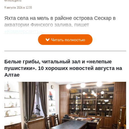
49.mchs.gov.ru
9 августа 2026 в 12:35
Яхта села на мель в районе острова Сескар в
акватории Финского залива, пишет
«Коммерсантъ»
.
Читать полностью
Белые грибы, читальный зал и «нелепые
пушистики». 10 хороших новостей августа на
Алтае