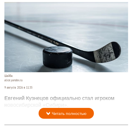
Шайба.
alice.yandex.ru
9 августа 2026 в 11:35
Евгений Кузнецов официально стал игроком
новосибирской «Сибири».
Читать полностью