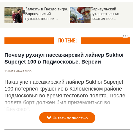
Залезть в Гнездо тигра.
Барнаульский
Барнаульский
путешественник
ве
путешественник
посетил все
показал, как живут в
«официальные» стран
скрытном гималайском
мира и рассказал о
королевстве
самых-самых
ПО ТЕМЕ:
Почему рухнул пассажирский лайнер Sukhoi
Superjet 100 в Подмосковье. Версии
13 июля 2024 в 10:35
Накануне пассажирский лайнер Sukhoi Superjet
100 потерпел крушение в Коломенском районе
Подмосковья во время тестового полета. После
полета борт должен был приземлиться во
"Внуково".
Читать полностью