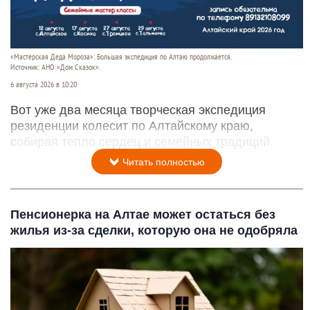
«Мастерская Деда Мороза»: Большая экспедиция по Алтаю продолжается.
Источник: АНО «Дом Сказок».
6 августа 2026 в 10:20
Вот уже два месяца творческая экспедиция
резиденции колесит по Алтайскому краю,
собирая тепло сердец и семейных традиций.
Читать полностью
Пенсионерка на Алтае может остаться без
жилья из-за сделки, которую она не одобряла