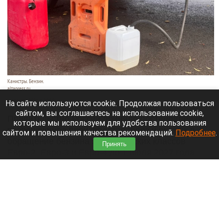
Канистры. Бензин.
altapress.ru
6 августа 2026 в 08:50
На сайте используются cookie. Продолжая пользоваться
сайтом, вы соглашаетесь на использование cookie,
Правительство России приняло постановление,
которые мы используем для удобства пользования
разрешающее производство, ввоз и выпуск в
сайтом и повышения качества рекомендаций.
Подробнее
.
обращение бензина экологических классов
Принять
Евро-2, Евро-3 и Евро-4 до 1 июля 2027 года,
сообщает
Минэнерго.
Читать полностью
«Политеховский маньяк», тубдиспансер и