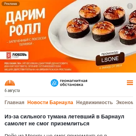
Реклама
To
F7
6 августа
Главная
Новости Барнаула
Недвижимость
Эконом
Из-за сильного тумана летевший в Барнаул
самолет не смог приземлиться
Рейс из Москвы не смог приземлиться в