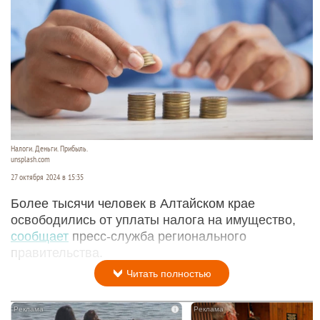
Налоги. Деньги. Прибыль.
unsplash.com
27 октября 2024 в 15:35
Более тысячи человек в Алтайском крае
освободились от уплаты налога на имущество,
сообщает
пресс-служба регионального
правительства.
Читать полностью
i