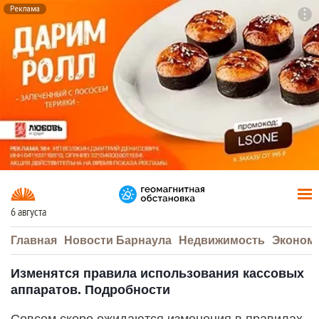
Реклама
To
F7
6 августа
Главная
Новости Барнаула
Недвижимость
Эконом
Изменятся правила использования кассовых
аппаратов. Подробности
Совсем скоро ожидаются изменения в правилах