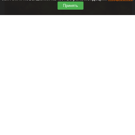
Принять
Солнце в мельчайших деталях.
nso.edu
6 августа 2026 в 10:50
Ученые получили снимки поверхности Солнца в
мельчайших деталях и на фото обнаружили
странный и динамичный «фасад».
Читать полностью
Впервые с мая зафиксировали массовое
снижение цен в России