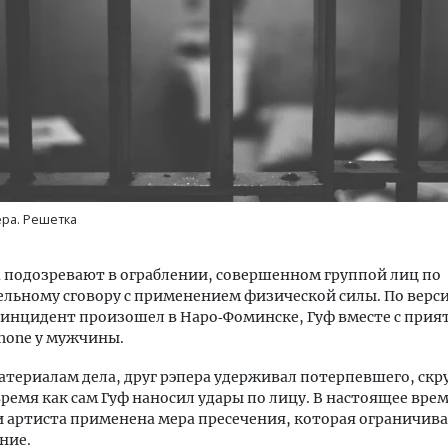
уровневые номера и вид на горы.
Ищем новые берега. Ген
м будет новый бутик-отель
«Жилищной инициативы»
кур» в Белокурихе
Гатилов — о том, как де
ра. Решетка
оставаться на плаву, ког
штормит
А И КВАРТИРЫ
подозревают в ограблении, совершенном группой лиц по
СТРОИТЕЛЬСТВО
льному сговору с применением физической силы. По верс
 инцидент произошел в Наро‑Фоминске, Гуф вместе с прия
hone у мужчины.
атериалам дела, друг рэпера удерживал потерпевшего, скр
 время как сам Гуф наносил удары по лицу. В настоящее врем
артиста применена мера пресечения, которая ограничива
ние.