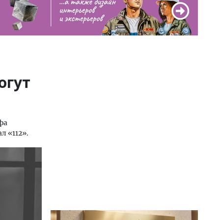
огут
фа
л «112».