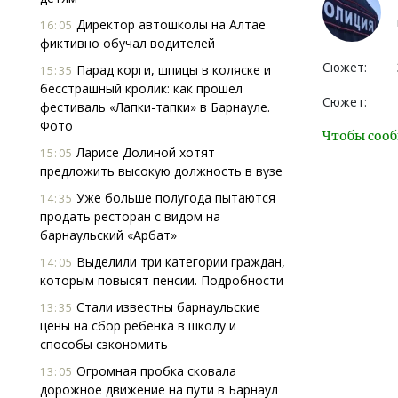
Директор автошколы на Алтае
16:05
фиктивно обучал водителей
Сюжет:
Парад корги, шпицы в коляске и
15:35
бесстрашный кролик: как прошел
Сюжет:
фестиваль «Лапки-тапки» в Барнауле.
Фото
Чтобы сооб
Ларисе Долиной хотят
15:05
предложить высокую должность в вузе
Уже больше полугода пытаются
14:35
продать ресторан с видом на
барнаульский «Арбат»
Выделили три категории граждан,
14:05
которым повысят пенсии. Подробности
Стали известны барнаульские
13:35
цены на сбор ребенка в школу и
способы сэкономить
Огромная пробка сковала
13:05
дорожное движение на пути в Барнаул