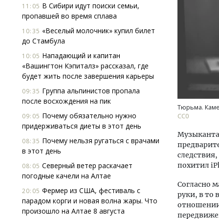
В Сибири идут поиски семьи,
11:05
пропавшей во время сплава
«Веселый молочник» купил билет
10:35
до Стамбула
Нападающий и капитан
10:05
«Вашингтон Кэпиталз» рассказал, где
будет жить после завершения карьеры
Двух
Группа альпинистов пропала
09:35
Каки
после восхождения на пик
«Бел
Тюрьма. Каме
Почему обязательно нужно
09:05
СС0
придерживаться диеты в этот день
ДОМ
Музыканта 
Почему нельзя ругаться с врачами
08:35
предварите
в этот день
следствия,
Северный ветер раскачает
похитил iP
08:05
погодные качели на Алтае
Согласно м
Фермер из США, фестиваль с
20:05
руки, в то
парадом корги и новая волна жары. Что
отношении 
произошло на Алтае 8 августа
передвиже