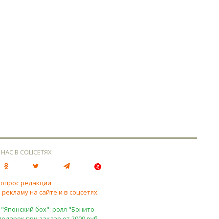
 НАС В СОЦСЕТЯХ
вопрос редакции
 рекламу на сайте и в соцсетях
 "Японский бох": ролл "Бонито
подарок при заказе от 2000 руб.