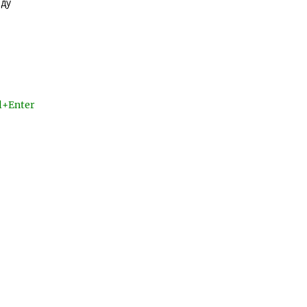
нду
l+Enter