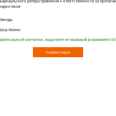
Барнаульского репера привлекли к ответственности за пропага
наркотиков
Звезды
Шоу-бизнес
щить нам об опечатке, выделите ее мышкой и нажмите Ctr
Комментарии