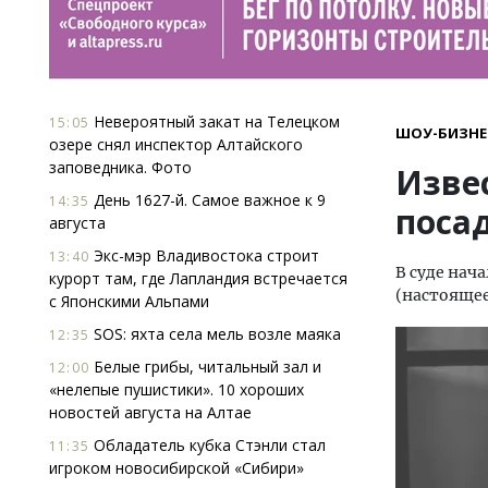
Невероятный закат на Телецком
15:05
ШОУ-БИЗНЕ
озере снял инспектор Алтайского
заповедника. Фото
Извес
День 1627-й. Самое важное к 9
14:35
поса
августа
Экс-мэр Владивостока строит
13:40
В суде нач
курорт там, где Лапландия встречается
(настоящее
с Японскими Альпами
SOS: яхта села мель возле маяка
12:35
Белые грибы, читальный зал и
12:00
«нелепые пушистики». 10 хороших
новостей августа на Алтае
Обладатель кубка Стэнли стал
11:35
игроком новосибирской «Сибири»