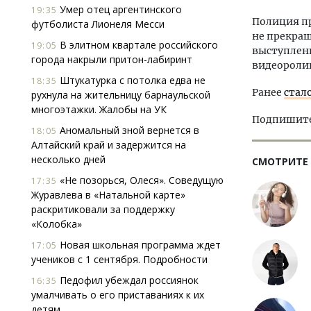
Умер отец аргентинского
19:35
Полиция пр
футболиста Лионеля Месси
не прекращ
В элитном квартале российского
19:05
выступлени
города накрыли притон-лабиринт
видеороли
Штукатурка с потолка едва не
18:35
Ранее
стал
рухнула на жительницу барнаульской
многоэтажки. Жалобы на УК
Подпишитес
Аномальный зной вернется в
18:05
Алтайский край и задержится на
несколько дней
СМОТРИТЕ
«Не позорься, Олеся». Соведущую
17:35
Журавлева в «Натальной карте»
раскритиковали за поддержку
«Колобка»
Новая школьная программа ждет
17:05
учеников с 1 сентября. Подробности
Педофил убеждал россиянок
16:35
умалчивать о его приставаниях к их
детям