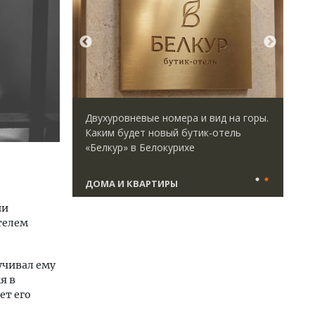
директор
Двухуровневые номера и вид на горы.
Ище
 Юрий
Каким будет новый бутик-отель
«Жи
велоперу
«Белкур» в Белокурихе
Гат
да рынок
ост
што
ДОМА И КВАРТИРЫ
СТ
ии
телем
учивал ему
я в
ет его