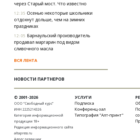
через Старый мост. Что известно
Осенью некоторые школьники
12:35
отдохнут дольше, чем на зимних
праздниках
Барнаульский производитель
12:05
продавал маргарин под видом
сливочного масла
ВСЯ ЛЕНТА
НОВОСТИ ПАРТНЕРОВ
© 2001-2026
УСЛУГИ
Р
Подписка
Об
ООО “Свободный курс”
Конференц-зал
П
ИНН 2225214326
Типография "Алт-принт"
с
Категория информационной
П
продукции 18+
Редакция информационного сайта
altapress.ru
Адрес редакции: