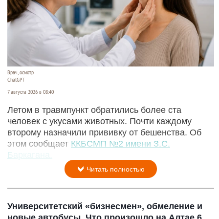
Врач, осмотр
ChatGPT
7 августа 2026 в 08:40
Летом в травмпункт обратились более ста
человек с укусами животных. Почти каждому
второму назначили прививку от бешенства. Об
этом сообщает
ККБСМП №2 имени З.С.
Баркагана.
Читать полностью
Университетский «бизнесмен», обмеление и
новые автобусы. Что произошло на Алтае 6