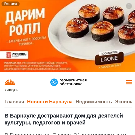
Реклама
To
F7
7 августа
Главная
Новости Барнаула
Недвижимость
Эконом
В Барнауле достраивают дом для деятелей
культуры, педагогов и врачей
В Барнауле на ул. Сизова, 24 достраивают дом