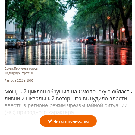
Дождь. Пасмурная погода
Шедеврум/Altapress.ru
7 августа 2026 в 10:05
Мощный циклон обрушил на Смоленскую область
ливни и шквальный ветер, что вынудило власти
ввести в регионе режим чрезвычайной ситуации
(ЧС) природного характера.
Читать полностью