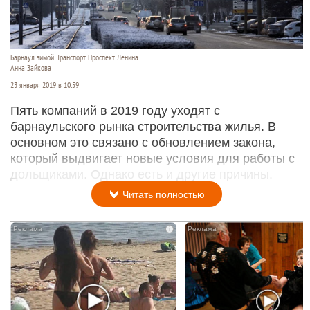
Барнаул зимой. Транспорт. Проспект Ленина.
Анна Зайкова
23 января 2019 в 10:59
Пять компаний в 2019 году уходят с
барнаульского рынка строительства жилья. В
основном это связано с обновлением закона,
который выдвигает новые условия для работы с
дольщиками. Однако есть и другие причины.
Читать полностью
i