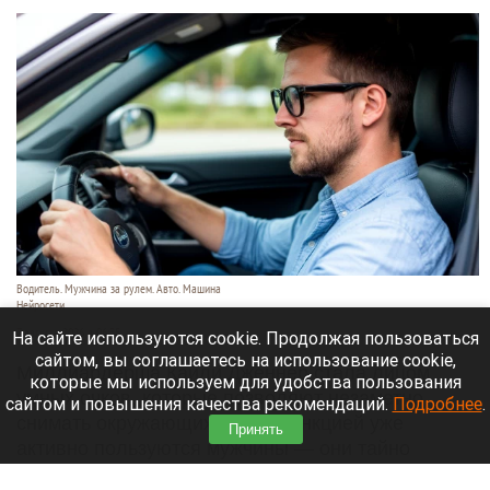
Водитель. Мужчина за рулем. Авто. Машина
Нейросети
7 августа 2026 в 06:35
На сайте используются cookie. Продолжая пользоваться
сайтом, вы соглашаетесь на использование cookie,
Миллиардерша Кайли Дженнер стала лицом
которые мы используем для удобства пользования
умных очков, которые позволяют незаметно
сайтом и повышения качества рекомендаций.
Подробнее
.
снимать окружающих. Этой функцией уже
Принять
активно пользуются мужчины — они тайно
записывают женщин на улице и даже во время