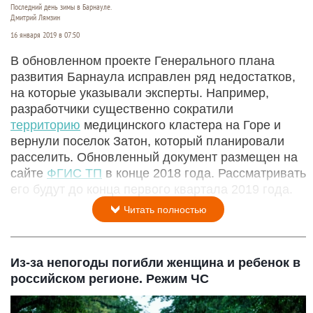
Последний день зимы в Барнауле.
Дмитрий Лямзин
16 января 2019 в 07:50
В обновленном проекте Генерального плана
развития Барнаула исправлен ряд недостатков,
на которые указывали эксперты. Например,
разработчики существенно сократили
территорию
медицинского кластера на Горе и
вернули поселок Затон, который планировали
расселить. Обновленный документ размещен на
сайте
ФГИС ТП
в конце 2018 года. Рассматривать
его будут до конца первого квартала 2019 года.
Читать полностью
Из-за непогоды погибли женщина и ребенок в
российском регионе. Режим ЧС