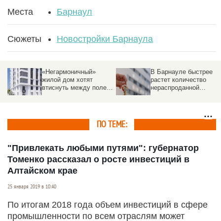
Места
Барнаул
Сюжеты
Новостройки Барнаула
«Негармоничный»
В Барнауле быстрее
жилой дом хотят
растет количество
втиснуть между полем
нераспроданной
и другими постройками
«вторички», чем в
других крупных
городах России
ПО ТЕМЕ:
"Привлекать любыми путями": губернатор
Томенко рассказал о росте инвестиций в
Алтайском крае
25 января 2019 в 10:40
По итогам 2018 года объем инвестиций в сфере
промышленности по всем отраслям может