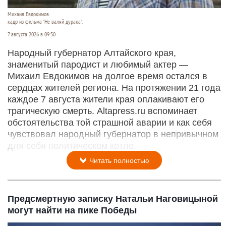
Михаил Евдокимов.
кадр из фильма "Не валяй дурака".
7 августа 2026 в 09:30
Народный губернатор Алтайского края,
знаменитый пародист и любимый актер —
Михаил Евдокимов на долгое время остался в
сердцах жителей региона. На протяжении 21 года
каждое 7 августа жители края оплакивают его
трагическую смерть. Altapress.ru вспоминает
обстоятельства той страшной аварии и как себя
чувствовал народный губернатор в непривычном
для себя политическом котле.
Читать полностью
Предсмертную записку Натальи Наговицыной
могут найти на пике Победы