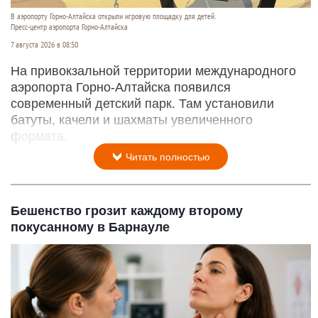
В аэропорту Горно-Алтайска открыли игровую площадку для детей.
Пресс-центр аэропорта Горно-Алтайска
7 августа 2026 в 08:50
На привокзальной территории международного
аэропорта Горно-Алтайска появился
современный детский парк. Там установили
батуты, качели и шахматы увеличенного
формата.
Читать полностью
Бешенство грозит каждому второму
покусанному в Барнауле