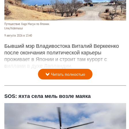
Путешествие Хидэ Масуи по Японии.
t.me/hidemasui
9 августа 2026 в 13:40
Бывший мэр Владивостока Виталий Веркеенко
после окончания политической карьеры
проживает в Японии и строит там курорт с
виллами в духе Лапландии.
Читать полностью
SOS: яхта села мель возле маяка