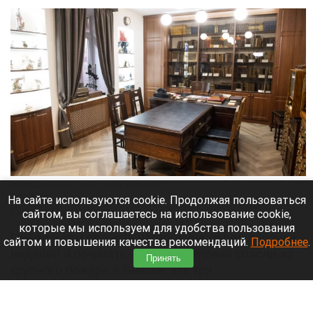
Реставрация «Аптеки Крюгер» идет к завершению.
Анна Зайкова
На сайте используются cookie. Продолжая пользоваться
сайтом, вы соглашаетесь на использование cookie,
9 августа 2026 в 12:00
которые мы используем для удобства пользования
Предлагаем поднять настроение перед рабочей
сайтом и повышения качества рекомендаций.
Подробнее
.
неделей и почитать, как двух человек спасли из
Принять
крупного пожара в Бийске, как три
несанкционированные свалки устранили в
Алтайском крае и как алтайские спортсмены