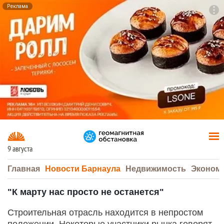
Реклама
To
F7
9 августа
Главная
Новости Барнаула
Недвижимость
Эконом
"К марту нас просто не останется"
Строительная отрасль находится в непростом
положении. Некоторые участники рынка говорят