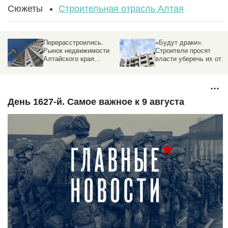
Сюжеты
Строительная отрасль Алтая
Перерасстроились.
«Будут драки».
Рынок недвижимости
Строители просят
Алтайского края
власти уберечь их от
обгоняет соседей с
споров при прокладке
надеждой на
сетей в новых районах
потепление
Барнаула
День 1627-й. Самое важное к 9 августа