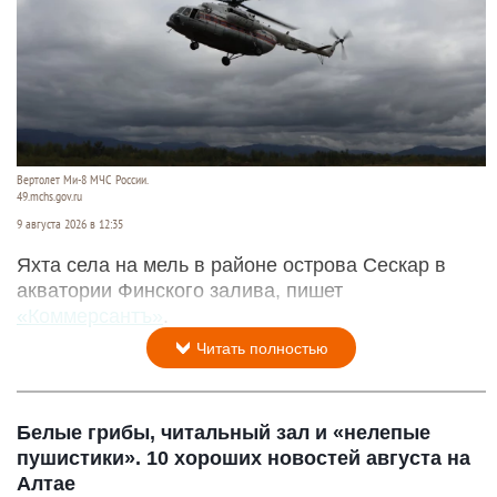
Вертолет Ми-8 МЧС России.
49.mchs.gov.ru
9 августа 2026 в 12:35
Яхта села на мель в районе острова Сескар в
акватории Финского залива, пишет
«Коммерсантъ»
.
Читать полностью
Белые грибы, читальный зал и «нелепые
пушистики». 10 хороших новостей августа на
Алтае