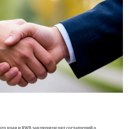
ость архитектурных идей.
Архитектурный код начин
еральный директор компании
земли. Мощение крупно
 — об эстетике городов,
плитами становится нов
дах в фасадах и развитии рынка
стандартом благоустрой
ОИТЕЛЬСТВО
СТРОИТЕЛЬСТВО
ого края и RWB заключили ряд соглашений о