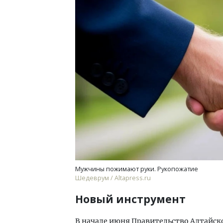
Смел
Ген
ЗИАС
трен
СТР
Мужчины пожимают руки. Рукопожатие
Шедеврум / Altapress.ru
Новый инструмент
В начале июня Правительство Алтайск