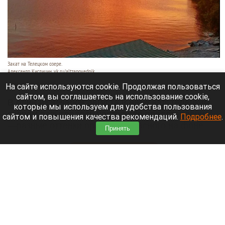
Закат на Телецком озере.
Александр Кислицин, vk.ru/altzapovednik
9 августа 2026 в 15:05
На сайте используются cookie. Продолжая пользоваться
сайтом, вы соглашаетесь на использование cookie,
В один из вечеров августа в небе над Телецким
которые мы используем для удобства пользования
озером разыгралось настоящее представление:
сайтом и повышения качества рекомендаций.
Подробнее
.
—разные оттенки оранжево-красного на фоне
Принять
синевы вод озера и величественных гор.
Читать полностью
День 1627-й. Самое важное к 9 августа