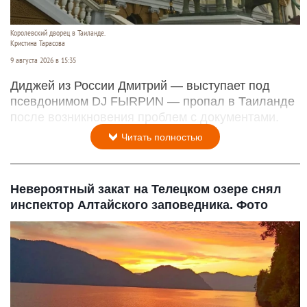
Королевский дворец в Таиланде.
Кристина Тарасова
9 августа 2026 в 15:35
Диджей из России Дмитрий — выступает под
псевдонимом DJ FЫRРИN — пропал в Таиланде
после возникновения проблем с документами.
Читать полностью
Невероятный закат на Телецком озере снял
инспектор Алтайского заповедника. Фото