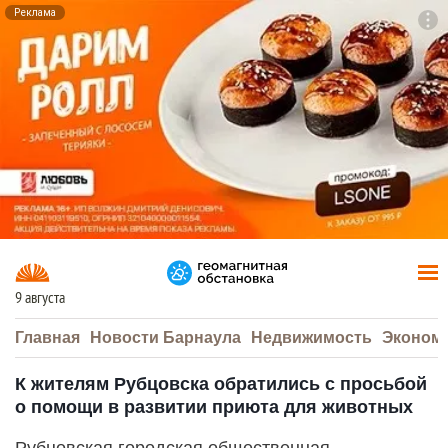
Реклама
To
F7
9 августа
Главная
Новости Барнаула
Недвижимость
Эконом
К жителям Рубцовска обратились с просьбой
о помощи в развитии приюта для животных
Рубцовская городская общественная