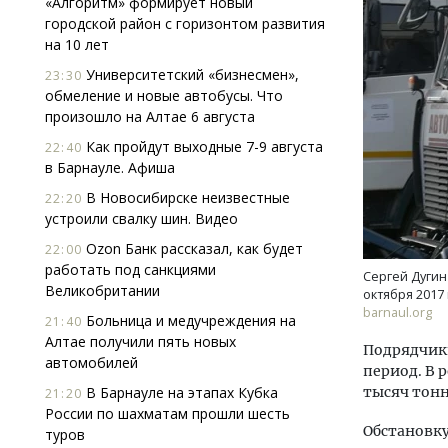
«Алгоритм» формирует новый
городской район с горизонтом развития
на 10 лет
Университетский «бизнесмен»,
23:30
обмеление и новые автобусы. Что
произошло на Алтае 6 августа
Как пройдут выходные 7-9 августа
22:40
в Барнауле. Афиша
В Новосибирске неизвестные
22:20
устроили свалку шин. Видео
Ozon Банк рассказал, как будет
22:00
работать под санкциями
Сергей Дугин
Великобритании
октября 2017 
barnaul.org
Больница и медучреждения на
21:40
Алтае получили пять новых
Подрядчики
автомобилей
период. В 
В Барнауле на этапах Кубка
тысяч тон
21:20
России по шахматам прошли шесть
Обстановку
туров