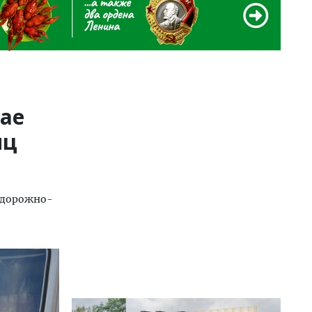
рае
иц
 дорожно-