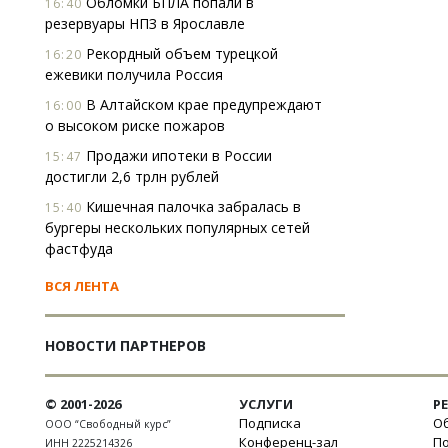
Обломки БПЛА попали в
16:40
резервуары НПЗ в Ярославле
Рекордный объем турецкой
16:20
ежевики получила Россия
В Алтайском крае предупреждают
16:00
о высоком риске пожаров
Продажи ипотеки в России
15:47
достигли 2,6 трлн рублей
Кишечная палочка забралась в
15:40
бургеры нескольких популярных сетей
фастфуда
ВСЯ ЛЕНТА
НОВОСТИ ПАРТНЕРОВ
© 2001-2026
УСЛУГИ
Р
Подписка
Об
ООО “Свободный курс”
Конференц-зал
П
ИНН 2225214326