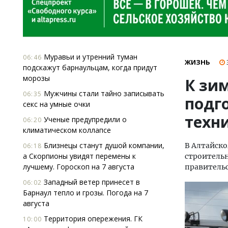
Муравьи и утренний туман
06:46
ЖИЗНЬ
подскажут барнаульцам, когда придут
морозы
К зи
Мужчины стали тайно записывать
06:35
подг
секс на умные очки
техн
Ученые предупредили о
06:20
климатическом коллапсе
Близнецы станут душой компании,
В Алтайско
06:18
а Скорпионы увидят перемены к
строитель
лучшему. Гороскоп на 7 августа
правительс
Западный ветер принесет в
06:02
Барнаул тепло и грозы. Погода на 7
августа
Территория опережения. ГК
10:00