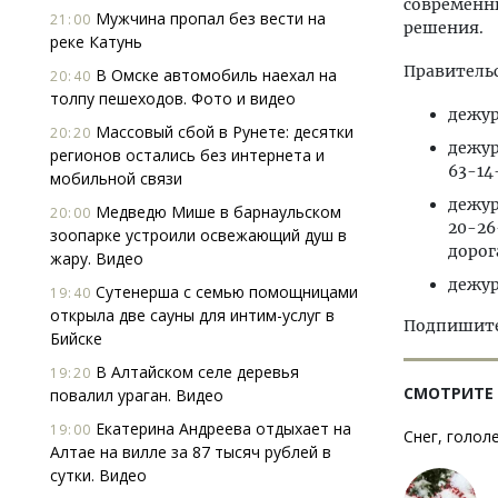
современн
Мужчина пропал без вести на
21:00
решения.
реке Катунь
Правительс
В Омске автомобиль наехал на
20:40
толпу пешеходов. Фото и видео
дежур
Массовый сбой в Рунете: десятки
20:20
дежур
регионов остались без интернета и
63-14
мобильной связи
дежур
Медведю Мише в барнаульском
20:00
20-26
зоопарке устроили освежающий душ в
дорог
жару. Видео
дежур
Сутенерша с семью помощницами
19:40
открыла две сауны для интим-услуг в
Подпишитес
Бийске
В Алтайском селе деревья
19:20
СМОТРИТЕ
повалил ураган. Видео
Екатерина Андреева отдыхает на
19:00
Снег, голол
Алтае на вилле за 87 тысяч рублей в
сутки. Видео