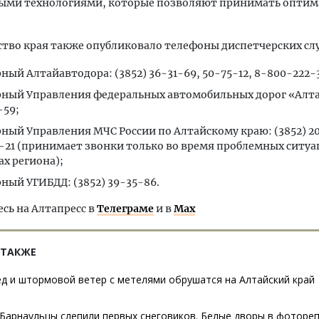
ыми технологиями, которые позволяют принимать опти
тво края также опубликовало телефоны диспетчерских сл
ный Алтайавтодора: (3852) 36-31-69, 50-75-12, 8-800-222-
ный Управления федеральных автомобильных дорог «Алтай
-59;
ный Управления МЧС России по Алтайскому краю: (3852) 20
-21 (принимает звонки только во время проблемных ситуа
ах региона);
ный УГИБДД: (3852) 39-35-86.
ь на Алтапресс в
Телеграме
и в
Max
 ТАКЖЕ
ед и штормовой ветер с метелями обрушатся на Алтайский край
Барнаульцы слепили первых снеговиков. Белые дворы в фоторе