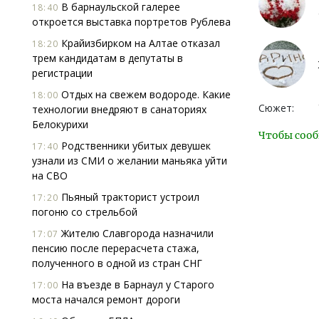
В барнаульской галерее
18:40
откроется выставка портретов Рублева
Крайизбирком на Алтае отказал
18:20
трем кандидатам в депутаты в
регистрации
Отдых на свежем водороде. Какие
18:00
Сюжет:
технологии внедряют в санаториях
Белокурихи
Чтобы сооб
Родственники убитых девушек
17:40
узнали из СМИ о желании маньяка уйти
на СВО
Пьяный тракторист устроил
17:20
погоню со стрельбой
Жителю Славгорода назначили
17:07
пенсию после перерасчета стажа,
полученного в одной из стран СНГ
На въезде в Барнаул у Старого
17:00
моста начался ремонт дороги