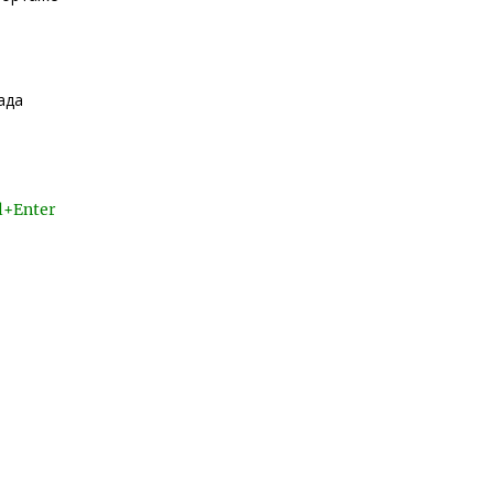
ада
l+Enter