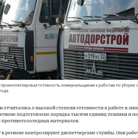
Архитектурный код начин
земли. Мощение крупно
плитами становится нов
стандартом благоустрой
СТРОИТЕЛЬСТВО
 проинспектировал готовность коммунальщикам к работам по уборке с
года.
 отчитались о высокой степени готовности к работе в зи
регионе подготовлено порядка тысячи единиц техники и по
н противогололедных материалов.
 в регионе контролируют диспетчерские службы. Они рабо