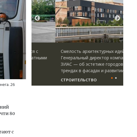
ается с
Смелость архитектурных идей.
Арх
форматными
Генеральный директор компании
зем
ым
ЗИАС — об эстетике городов,
пли
ства
трендах в фасадах и развитии рынка
ста
СТРОИТЕЛЬСТВО
СТ
нега. 26
мний
чти 80
тают с