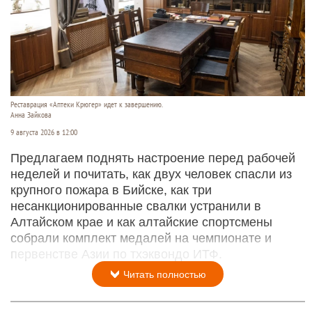
Реставрация «Аптеки Крюгер» идет к завершению.
Анна Зайкова
9 августа 2026 в 12:00
Предлагаем поднять настроение перед рабочей
неделей и почитать, как двух человек спасли из
крупного пожара в Бийске, как три
несанкционированные свалки устранили в
Алтайском крае и как алтайские спортсмены
собрали комплект медалей на чемпионате и
первенстве Азии по тхэквондо ИТФ.
Читать полностью