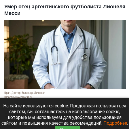
Умер отец аргентинского футболиста Лионеля
Месси
Врач. Доктор. Больница. Лечение
Шедеврум/Altapress.ru
8 августа 2026 в 19:35
На сайте используются cookie. Продолжая пользоваться
сайтом, вы соглашаетесь на использование cookie,
В больнице аргентинского Росарио на 69-м году
которые мы используем для удобства пользования
жизни умер Хорхе Месси — отец восьмикратного
сайтом и повышения качества рекомендаций.
Подробнее
.
обладателя «Золотого мяча» Лионеля Месси. Он