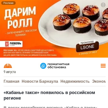
Реклама
To
F7
9 августа
Главная
Новости Барнаула
Недвижимость
Эконом
«Кабанье такси» появилось в российском
регионе
В лесах российского региона «Кабанье такси»