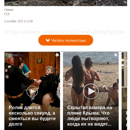
Свиньи.
СС0
6 октября 2025 в 13:40
Стада кабанов заметили под Санкт-Петербургом.
Читать полностью
i
i
Ролик длится
Скрытая камера на
несколько секунд, а
пляже Крыма: Что
Р
смеяться вы будете
люди вытворяют,
б
долго
когда их не видят...
д