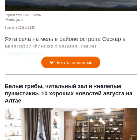
Вертолет Ми-8 МЧС России.
49.mchs.gov.ru
9 августа 2026 в 12:35
Яхта села на мель в районе острова Сескар в
акватории Финского залива, пишет
«Коммерсантъ»
.
Читать полностью
Белые грибы, читальный зал и «нелепые
пушистики». 10 хороших новостей августа на
Алтае