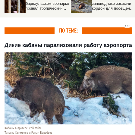
барнаульском зоопарке
заповеднике закрыли
принял тропический
кордон для посещений
душ. Видео
Причина
ПО ТЕМЕ:
Дикие кабаны парализовали работу аэропорта
Кабаны в прителецкой тайге.
Татьяна Клименко и Роман Воробьев