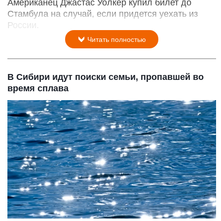
Американец Джастас Уолкер купил билет до
Стамбула на случай, если придется уехать из
России.
Читать полностью
В Сибири идут поиски семьи, пропавшей во
время сплава