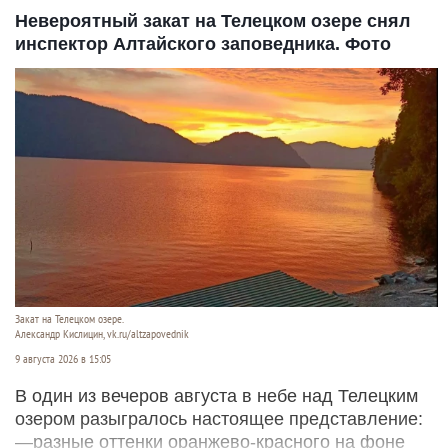
Невероятный закат на Телецком озере снял
инспектор Алтайского заповедника. Фото
Закат на Телецком озере.
Александр Кислицин, vk.ru/altzapovednik
9 августа 2026 в 15:05
В один из вечеров августа в небе над Телецким
озером разыгралось настоящее представление:
—разные оттенки оранжево-красного на фоне