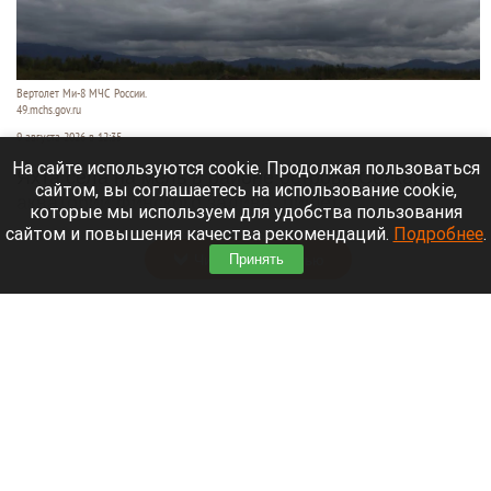
Вертолет Ми-8 МЧС России.
49.mchs.gov.ru
9 августа 2026 в 12:35
На сайте используются cookie. Продолжая пользоваться
Яхта села на мель в районе острова Сескар в
сайтом, вы соглашаетесь на использование cookie,
акватории Финского залива, пишет
которые мы используем для удобства пользования
«Коммерсантъ»
.
сайтом и повышения качества рекомендаций.
Подробнее
.
Читать полностью
Принять
Белые грибы, читальный зал и «нелепые
пушистики». 10 хороших новостей августа на
Алтае