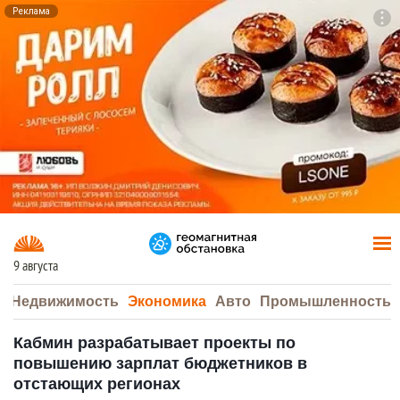
Реклама
To
F7
9 августа
а
Недвижимость
Экономика
Авто
Промышленность
Кабмин разрабатывает проекты по
повышению зарплат бюджетников в
отстающих регионах