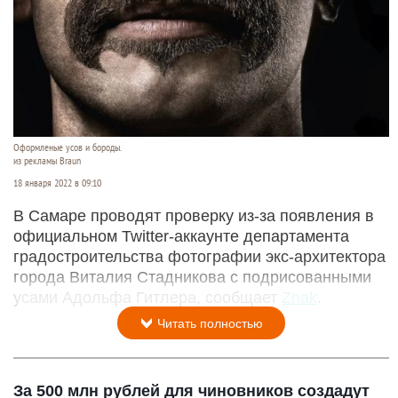
Оформленые усов и бороды.
из рекламы Braun
18 января 2022 в 09:10
В Самаре проводят проверку из-за появления в
официальном Twitter-аккаунте департамента
градостроительства фотографии экс-архитектора
города Виталия Стадникова с подрисованными
усами Адольфа Гитлера, сообщает
Znak
.
Читать полностью
За 500 млн рублей для чиновников создадут