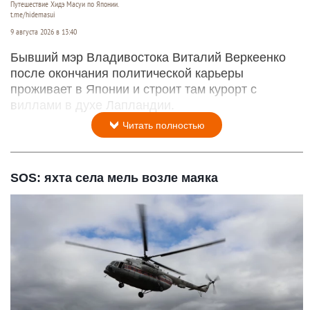
Путешествие Хидэ Масуи по Японии.
t.me/hidemasui
9 августа 2026 в 13:40
Бывший мэр Владивостока Виталий Веркеенко
после окончания политической карьеры
проживает в Японии и строит там курорт с
виллами в духе Лапландии.
Читать полностью
SOS: яхта села мель возле маяка