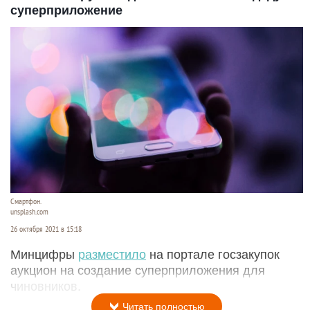
суперприложение
Смартфон.
unsplash.com
26 октября 2021 в 15:18
Минцифры
разместило
на портале госзакупок
аукцион на создание суперприложения для
чиновников.
Читать полностью