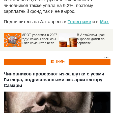
чиновников также упала на 9,2%, поэтому
зарплатный фонд так и не вырос.
Подпишитесь на Алтапресс в
Телеграме
и в
Max
МРОТ увеличат в 2027
В Алтайском крае
году: каковы прогнозы
выросли долги по
и что изменится вслед
зарплате
за повышением
ПО ТЕМЕ:
Чиновников проверяют из-за шутки с усами
Гитлера, подрисованными экс-архитектору
Самары