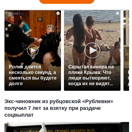
i
i
Ролик длится
Скрытая камера на
несколько секунд, а
пляже Крыма: Что
Р
смеяться вы будете
люди вытворяют,
б
долго
когда их не видят...
д
Экс-чиновник из рубцовской «Рублевки»
получил 7 лет за взятку при раздаче
соцвыплат