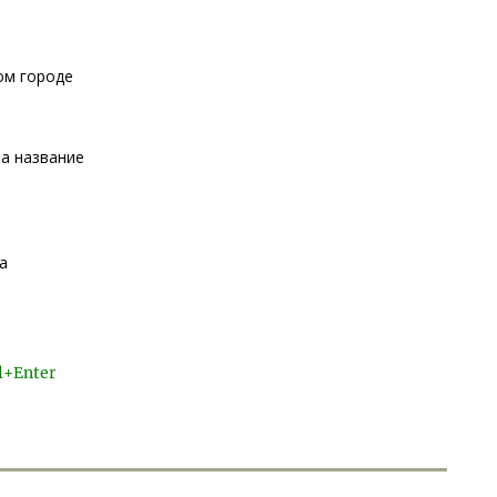
ом городе
а название
а
l+Enter