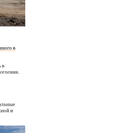
нного в
 в
селения.
иальные
жной и