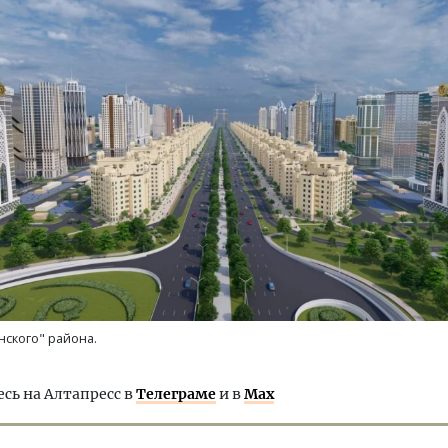
нского" района.
ь на Алтапресс в
Телеграме
и в
Max