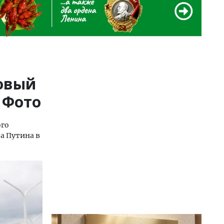
новый
 Фото
ого
а Путина в