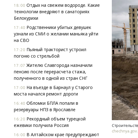
Отдых на свежем водороде. Какие
18:00
технологии внедряют в санаториях
Белокурихи
Родственники убитых девушек
17:40
узнали из СМИ о желании маньяка уйти
на СВО
Пьяный тракторист устроил
17:20
погоню со стрельбой
Жителю Славгорода назначили
17:07
пенсию после перерасчета стажа,
полученного в одной из стран СНГ
На въезде в Барнаул у Старого
17:00
моста начался ремонт дороги
Обломки БПЛА попали в
16:40
резервуары НПЗ в Ярославле
Рекордный объем турецкой
16:20
ежевики получила Россия
Строительств
chechnya.gov.
В Алтайском крае предупреждают
16:00