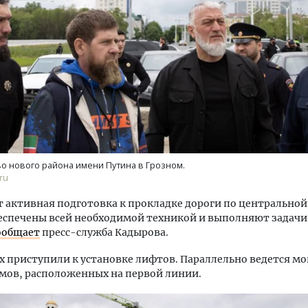
тектурный код начинается с
Смелость архитектурных 
ли. Мощение крупноформатными
Генеральный директор к
тами становится новым
ЗИАС — об эстетике горо
ндартом благоустройства
трендах в фасадах и разв
о нового района имени Путина в Грозном.
ru
ОИТЕЛЬСТВО
СТРОИТЕЛЬСТВО
т активная подготовка к прокладке дороги по центральной
еспечены всей необходимой техникой и выполняют задачи 
ообщает
пресс-служба Кадырова.
х приступили к установке лифтов. Параллельно ведется м
мов, расположенных на первой линии.