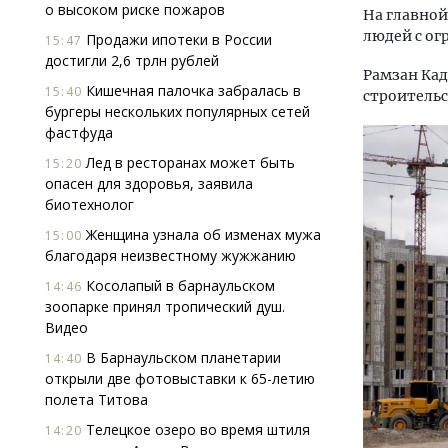
о высоком риске пожаров
На главно
людей с о
Продажи ипотеки в России
15:47
достигли 2,6 трлн рублей
Рамзан Кад
Кишечная палочка забралась в
15:40
строительс
бургеры нескольких популярных сетей
фастфуда
Лед в ресторанах может быть
15:20
опасен для здоровья, заявила
биотехнолог
Женщина узнала об изменах мужа
15:00
благодаря неизвестному жужжанию
Косолапый в барнаульском
14:46
зоопарке принял тропический душ.
Видео
В Барнаульском планетарии
14:40
открыли две фотовыставки к 65-летию
полета Титова
Телецкое озеро во время штиля
14:20