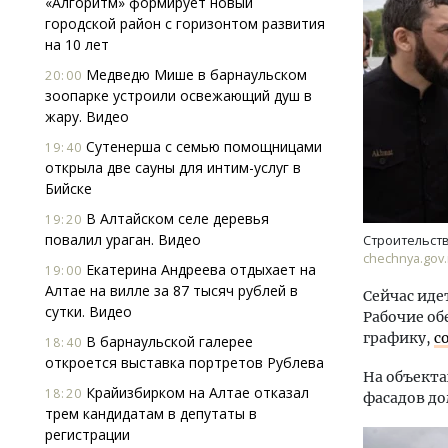
«Алгоритм» формирует новый
городской район с горизонтом развития
на 10 лет
Медведю Мише в барнаульском
20:00
зоопарке устроили освежающий душ в
жару. Видео
Сутенерша с семью помощницами
19:40
открыла две сауны для интим-услуг в
Архи
Бийске
зем
пли
В Алтайском селе деревья
19:20
ста
повалил ураган. Видео
Строительств
chechnya.gov.
СТР
Екатерина Андреева отдыхает на
19:00
Алтае на вилле за 87 тысяч рублей в
Сейчас иде
сутки. Видео
Рабочие об
графику,
с
В барнаульской галерее
18:40
откроется выставка портретов Рублева
На объекта
Крайизбирком на Алтае отказал
18:20
фасадов до
трем кандидатам в депутаты в
регистрации