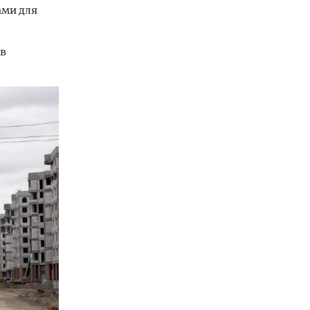
ами для
 в