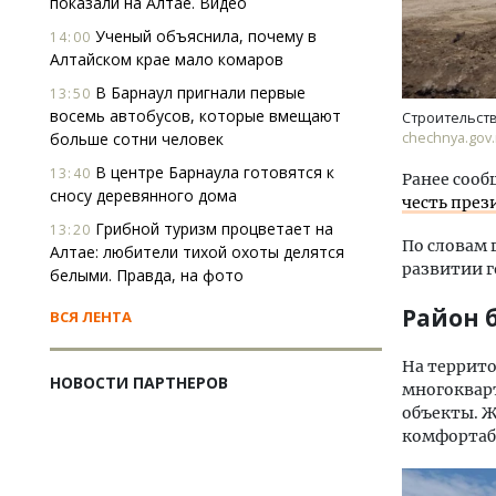
показали на Алтае. Видео
Ученый объяснила, почему в
14:00
Алтайском крае мало комаров
В Барнаул пригнали первые
13:50
восемь автобусов, которые вмещают
Строительств
chechnya.gov.
больше сотни человек
В центре Барнаула готовятся к
13:40
Ранее сооб
сносу деревянного дома
честь през
Грибной туризм процветает на
13:20
По словам 
Алтае: любители тихой охоты делятся
развитии г
белыми. Правда, на фото
Район 
ВСЯ ЛЕНТА
На террито
НОВОСТИ ПАРТНЕРОВ
многокварт
объекты. Ж
комфортаб