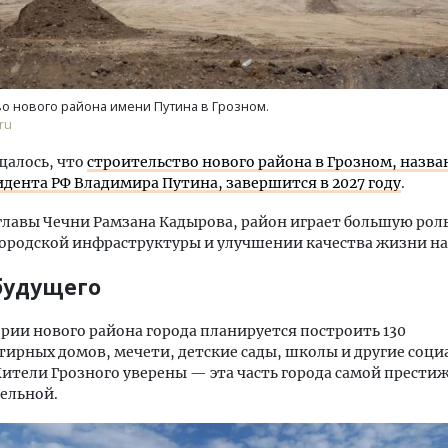
о нового района имени Путина в Грозном.
ru
щалось, что
строительство нового района в Грозном, назва
идента РФ Владимира Путина, завершится в 2027 году
.
главы Чечни Рамзана Кадырова, район играет большую роль
ородской инфраструктуры и улучшении качества жизни на
будущего
рии нового района города планируется построить 130
ирных домов, мечети, детские сады, школы и другие соц
ители Грозного уверены — эта часть города самой прести
ельной.