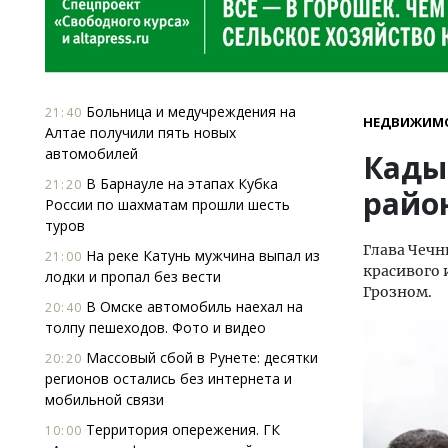
Больница и медучреждения на
21:40
НЕДВИЖИМ
Алтае получили пять новых
автомобилей
Кады
В Барнауле на этапах Кубка
21:20
райо
России по шахматам прошли шесть
туров
Глава Чечн
На реке Катунь мужчина выпал из
21:00
красивого 
лодки и пропал без вести
Грозном.
В Омске автомобиль наехал на
20:40
толпу пешеходов. Фото и видео
Массовый сбой в Рунете: десятки
20:20
регионов остались без интернета и
мобильной связи
Территория опережения. ГК
10:00