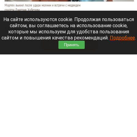
Морпех выжил после удара молнии и встречи с медведем
соцсети Дмитрия Хубезова
7 августа 2026 в 22:15
На сайте используются cookie. Продолжая пользоваться
сайтом, вы соглашаетесь на использование cookie,
Морской пехотинец, который приехал в отпуск на
которые мы используем для удобства пользования
Алтай, пережил чудовищную серию событий.
сайтом и повышения качества рекомендаций.
Подробнее
.
Читать полностью
Принять
В Барнауле водитель сбил женщину на зебре
и скрылся