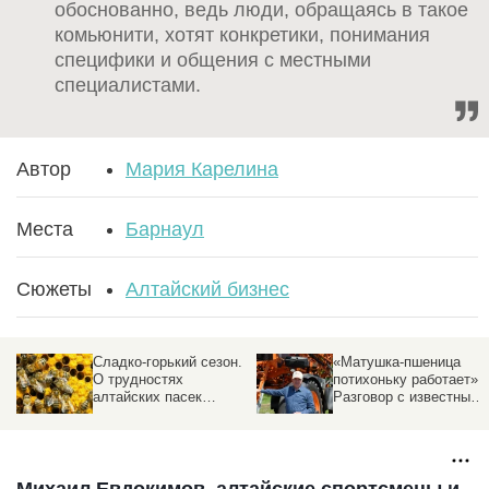
обоснованно, ведь люди, обращаясь в такое
комьюнити, хотят конкретики, понимания
специфики и общения с местными
специалистами.
Автор
Мария Карелина
Места
Барнаул
Сюжеты
Алтайский бизнес
Сладко-горький сезон.
«Матушка-пшеница
О трудностях
потихоньку работает».
алтайских пасек
Разговор с известным
рассказали пчеловоды
фермером о хозяйстве
которое держится на
терпении и смекалке
Михаил Евдокимов, алтайские спортсмены и