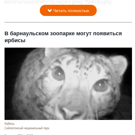
капитального моста через реку Пивоварку.
Читать полностью
В барнаульском зоопарке могут появиться
ирбисы
Ирбисы.
Сайлюгемский национальный парк