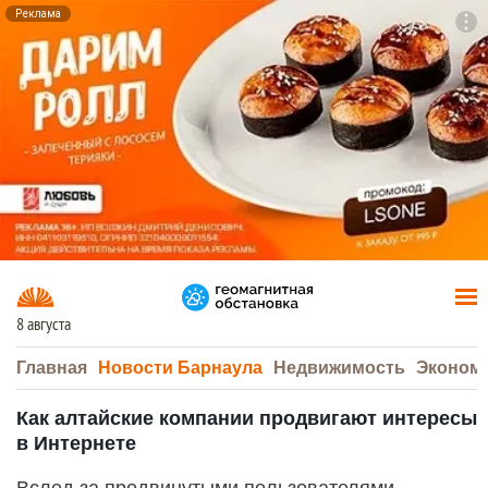
Реклама
To
F7
8 августа
Главная
Новости Барнаула
Недвижимость
Эконом
Как алтайские компании продвигают интересы
в Интернете
Вслед за продвинутыми пользователями