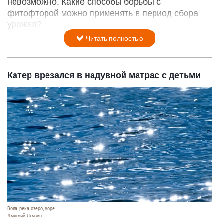
невозможно. Какие способы борьбы с
фитофторой можно применять в период сбора
урожая?
Читать полностью
Катер врезался в надувной матрас с детьми
Вода, река, озеро, море.
Дмитрий Лямзин