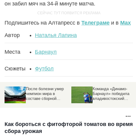
он забил мяч на 34-й минуте матча.
Подпишитесь на Алтапресс в
Телеграме
и в
Max
Автор
Наталья Лапина
Места
Барнаул
Сюжеты
Футбол
После болезни умер
Команда «Динамо-
чемпион мира в
Барнаул» победила
составе сборной
владивостокский
Италии по футболу
«Анри» в матче Кубка
России по футболу
Как бороться с фитофторой томатов во время
сбора урожая