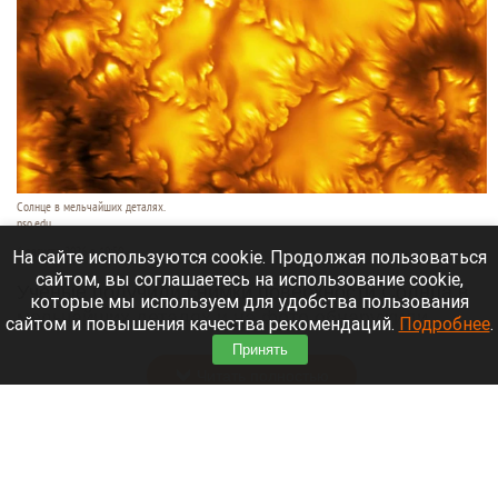
Солнце в мельчайших деталях.
nso.edu
6 августа 2026 в 10:50
На сайте используются cookie. Продолжая пользоваться
сайтом, вы соглашаетесь на использование cookie,
Ученые получили снимки поверхности Солнца в
которые мы используем для удобства пользования
мельчайших деталях и на фото обнаружили
сайтом и повышения качества рекомендаций.
Подробнее
.
странный и динамичный «фасад».
Принять
Читать полностью
Впервые с мая зафиксировали массовое
снижение цен в России