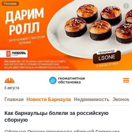
Реклама
To
F7
6 августа
Главная
Новости Барнаула
Недвижимость
Эконом
Как барнаульцы болели за российскую
сборную
Сборная России проиграла сборной Германии