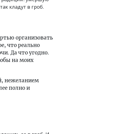
ак кладут в гроб.
мертью организовать
е, что реально
чи. Да что угодно.
тобы на моих
й, нежеланием
лее полно и