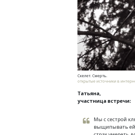
Скелет. Смерть.
открытые источники в интерн
Татьяна,
участница встречи:
Мы с сестрой кл
выщипывать ей б
страх умереть 