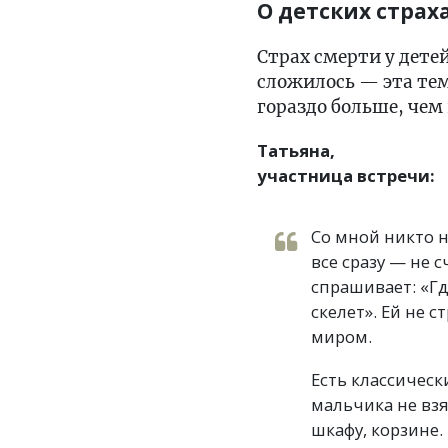
О детских страх
Страх смерти у дете
сложилось — эта тем
гораздо больше, чем
Татьяна,
участница встречи:
Со мной никто н
все сразу — не 
спрашивает: «Гд
скелет». Ей не 
миром.
Есть классическ
мальчика не взя
шкафу, корзине.