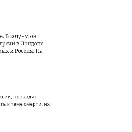
е. В 2017-м он
тречи в Лондоне.
ых и Россия. На
оссии, проводят
ть к теме смерти, их