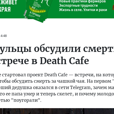
14:48
аульцы обсудили смерт
трече в Death Cafe
ле стартовал проект Death Cafe — встречи, на ко
обы обсудить смерть за чашкой чая. На первом 
рший дедушка оказался в сети Telegram, зачем м
о ее папа умер и теперь скелет, и почему молодо
ртью "поугорали".