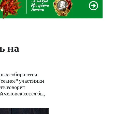
ь на
торых собираются
"сеансе" участники
ать говорит
й человек хотел бы,