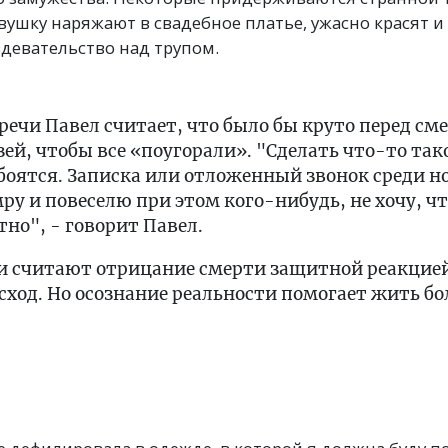
шку наряжают в свадебное платье, ужасно красят и т
девательство над трупом.
речи Павел считает, что было бы круто перед с
ей, чтобы все «поугорали». "Сделать что-то тако
 боятся. Записка или отложенный звонок среди но
ру и повеселю при этом кого-нибудь, не хочу, ч
тно", - говорит Павел.
и считают отрицание смерти защитной реакцие
ход. Но осознание реальности помогает жить бо