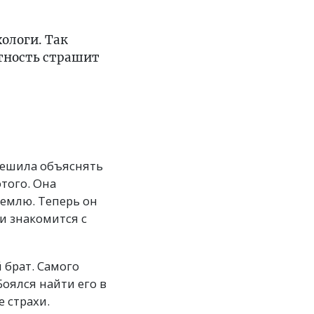
ологи. Так
стность страшит
 решила объяснять
этого. Она
 землю. Теперь он
 и знакомится с
 брат. Самого
Боялся найти его в
 страхи.