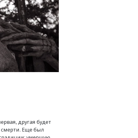
первая, другая будет
 смерти. Еще был
 традиции: умершую